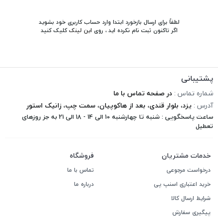
لطفاً برای ارسال بازخورد ابتدا وارد حساب کاربری خود بشوید
اگر تاکنون ثبت نام نکرده اید ، روی
این لینک
کلیک کنید
پشتیبانی
شماره تماس :
در صفحه تماس با ما
آدرس :
یزد، بلوار قندی، بعد از هاکوپیان، سمت چپ، زانیک استور
ساعت پاسخگویی : شنبه تا چهارشنبه 10 الی 14 - 18 الی 21 به جز روزهای
تعطیل
خدمات مشتریان
فروشگاه
درخواست مرجوعی
تماس با ما
خرید اعتباری اسنپ پی
درباره ما
شرایط ارسال کالا
پیگیری سفارش