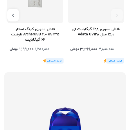
فلش مموری 128 گیگابایت ای
فلش مموری کینگ استار
دیتا مدل Adata UV128
ArcherUSB 2.0 KS235 ظرفیت
64 گیگابایت
1,199,000
3,399,000
تومان
تومان
1,250,000
3,800,000
(1
رای
)
5
(1
رای
)
5
1