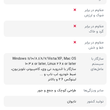
مقاوم در برابر
شوک و لرزش
مقاوم در برابر
گرد و خاک
مقاوم در برابر
خط و خش
سازگار با
Windows 11/10/8.1/8/7/Vista/XP, Mac OS
سیستم
10.3.x or later, Linux 2.6.x or later
عامل‌های
سازگار با اندروید تی وی، کامپیوتر، تلویزیون،
ضبط خودرو، لپ تاپ و …
لینوکس 2.6 و بالاتر
سایر ویژگی‌ها
طراحی کوچک و جمع و جور
تولید کشور
تایوان