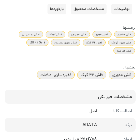
توضیحات
مشخصات محصول
بازخوردها
برچسبها :
فلش ماشین
فلش خودرو
فلش تلویزیون
فلش کوچک
فلش یو اس بی
فلش مموری کوچک
فلش 32 گیگ
فلش مموری تلویزیون
USB 3.1 Gen 1
فلش ای دیتا
بخشها :
فلش مموری
فلش 32 گیگ
ذخیره‌سازی اطلاعات
مشخصات فیزیکی
اصالت کالا
اصل
برند
ADATA
ابعاد
25x17x8 میلی‌متر