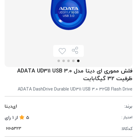
فلش مموری ای دیتا مدل ADATA UD311 USB 3.0
ظرفیت 32 گیگابایت
ADATA DashDrive Durable UD311 USB 3.0 32GB Flash Drive
برند:
ای‌دیتا
5
از
1
رای
امتیاز :
کدکالا: