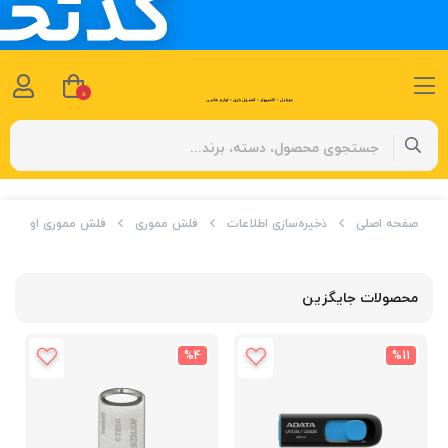
0
صفحه اصلی
ذخیره‌سازی اطلاعات
فلش مموری
فلش مموری او تی جی میکرو سیلیکون پاور B
محصولات جایگزین
%4
%11