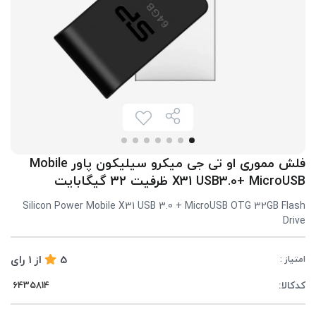
فلش مموری او تی جی میکرو سیلیکون پاور Mobile
X31 USB3.0+ MicroUSB ظرفیت 32 گیگابایت
Silicon Power Mobile X31 USB 3.0 + MicroUSB OTG 32GB Flash
Drive
5
از
1
رای
امتیاز :
کدکالا: