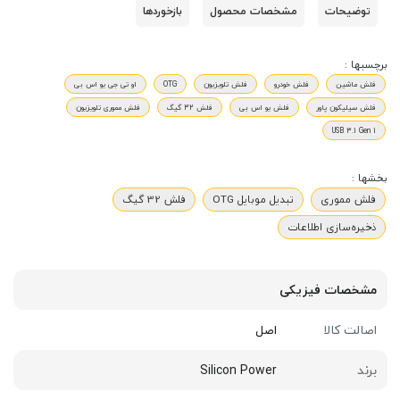
توضیحات
مشخصات محصول
بازخوردها
برچسبها :
فلش ماشین
فلش خودرو
فلش تلویزیون
OTG
او تی جی یو اس بی
فلش سیلیکون پاور
فلش یو اس بی
فلش 32 گیگ
فلش مموری تلویزیون
USB 3.1 Gen 1
بخشها :
فلش مموری
تبدیل موبایل OTG
فلش 32 گیگ
ذخیره‌سازی اطلاعات
مشخصات فیزیکی
اصالت کالا
اصل
برند
Silicon Power