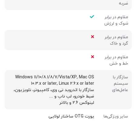
ضربه
مقاوم در برابر
شوک و لرزش
مقاوم در برابر
گرد و خاک
مقاوم در برابر
خط و خش
سازگار با
Windows 11/10/8.1/8/7/Vista/XP, Mac OS
سیستم
10.3.x or later, Linux 2.6.x or later
عامل‌های
سازگار با اندروید تی وی، کامپیوتر، تلویزیون،
ضبط خودرو، لپ تاپ و …
لینوکس 2.6 و بالاتر
سایر ویژگی‌ها
پورت OTG ساختار لولایی