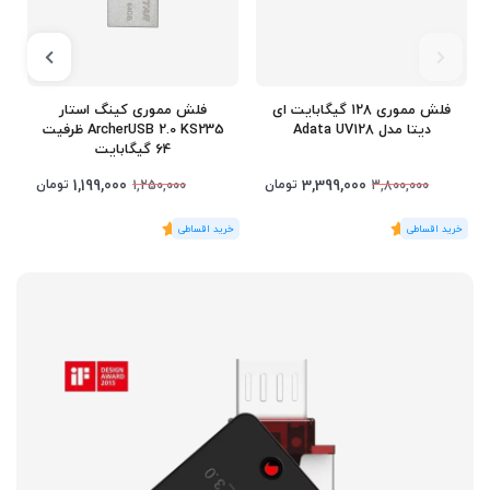
فلش مموری 128 گیگابایت ای
فلش مموری کینگ استار
دیتا مدل Adata UV128
ArcherUSB 2.0 KS235 ظرفیت
64 گیگابایت
1,199,000
3,399,000
تومان
تومان
1,250,000
3,800,000
(1
رای
)
5
(1
رای
)
5
1