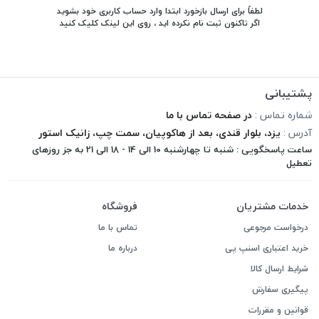
لطفاً برای ارسال بازخورد ابتدا وارد حساب کاربری خود بشوید
اگر تاکنون ثبت نام نکرده اید ، روی
این لینک
کلیک کنید
پشتیبانی
شماره تماس :
در صفحه تماس با ما
آدرس :
یزد، بلوار قندی، بعد از هاکوپیان، سمت چپ، زانیک استور
ساعت پاسخگویی : شنبه تا چهارشنبه 10 الی 14 - 18 الی 21 به جز روزهای
تعطیل
خدمات مشتریان
فروشگاه
درخواست مرجوعی
تماس با ما
خرید اعتباری اسنپ پی
درباره ما
شرایط ارسال کالا
پیگیری سفارش
قوانین و مقررات