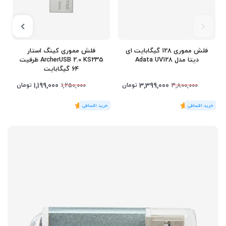
فلش مموری 128 گیگابایت ای
فلش مموری کینگ استار
دیتا مدل Adata UV128
ArcherUSB 2.0 KS235 ظرفیت
64 گیگابایت
1,199,000
3,399,000
تومان
تومان
1,250,000
3,800,000
(1
رای
)
5
(1
رای
)
5
1