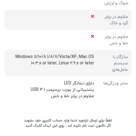
شوک و لرزش
مقاوم در برابر
گرد و خاک
مقاوم در برابر
خط و خش
سازگار با
Windows 11/10/8.1/8/7/Vista/XP, Mac OS
سیستم
10.3.x or later, Linux 2.6.x or later
عامل‌های
سایر ویژگی‌ها
دارای نشانگر LED
پشتیبانی از پورت پرسرعت USB 3.1
مقاوم در برابر خط و خش
لطفاً برای ارسال بازخورد ابتدا وارد حساب کاربری خود بشوید
اگر تاکنون ثبت نام نکرده اید ، روی
این لینک
کلیک کنید