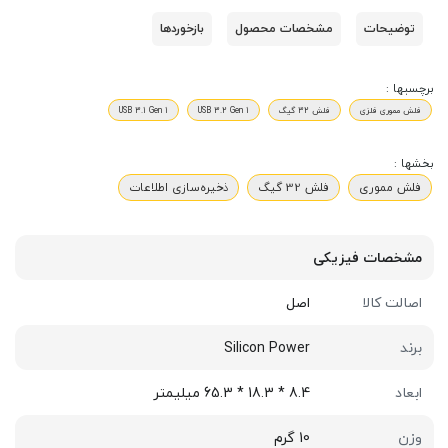
توضیحات
مشخصات محصول
بازخوردها
برچسبها :
فلش مموری فلزی
فلش 32 گیگ
USB 3.2 Gen 1
USB 3.1 Gen 1
بخشها :
فلش مموری
فلش 32 گیگ
ذخیره‌سازی اطلاعات
مشخصات فیزیکی
اصالت کالا
اصل
برند
Silicon Power
ابعاد
8.4 * 18.3 * 65.3 میلیمتر
وزن
10 گرم