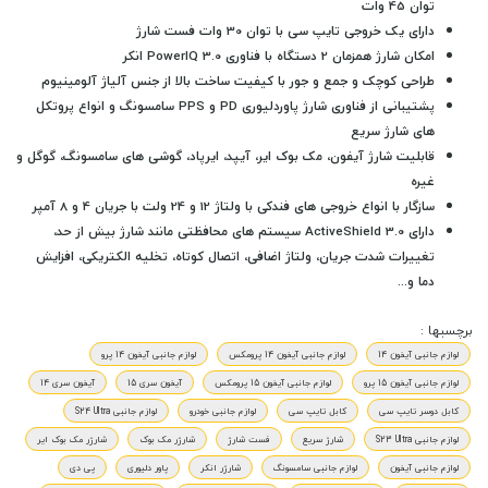
توان 45 وات
دارای یک خروجی تایپ سی با توان 30 وات فست شارژ
امکان شارژ همزمان 2 دستگاه با فناوری PowerIQ 3.0 انکر
طراحی کوچک و جمع و جور با کیفیت ساخت بالا از جنس آلیاژ آلومینیوم
پشتیبانی از فناوری شارژ پاوردلیوری PD و PPS سامسونگ و انواع پروتکل
های شارژ سریع
قابلیت شارژ آیفون، مک بوک ایر، آیپد، ایرپاد، گوشی های سامسونگ، گوگل و
غیره
سازگار با انواع خروجی های فندکی با ولتاژ 12 و 24 ولت با جریان 4 و 8 آمپر
دارای ActiveShield 3.0 سیستم های محافظتی مانند
شارژ بیش از حد،
تغییرات شدت جریان، ولتاژ اضافی، اتصال کوتاه، تخلیه الکتریکی، افزایش
دما و...
برچسبها :
لوازم جانبی آیفون 14
لوازم جانبی آیفون 14 پرومکس
لوازم جانبی آیفون 14 پرو
لوازم جانبی آیفون 15 پرو
لوازم جانبی آیفون 15 پرومکس
آیفون سری 15
آیفون سری 14
کابل دوسر تایپ سی
کابل تایپ سی
لوازم جانبی خودرو
لوازم جانبی S24 Ultra
لوازم جانبی S23 Ultra
شارژ سریع
فست شارژ
شارژر مک بوک
شارژر مک بوک ایر
لوازم جانبی آیفون
لوازم جانبی سامسونگ
شارژر انکر
پاور دلیوری
پی دی