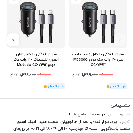
شارژر فندکی با کابل دوسر تایپ
شارژر فندکی با کابل شارژ
سی 30 وات مک دودو Mcdodo
آیفون لایتنینگ 30 وات مک
CC-7493
دودو Mcdodo CC-7492
1,399,000
1,399,000
تومان
تومان
1,600,000
1,600,000
(1
رای
)
5
(2
رای
)
5
3
پشتیبانی
شماره تماس :
در صفحه تماس با ما
آدرس :
یزد، بلوار قندی، بعد از هاکوپیان، سمت چپ، زانیک استور
ساعت پاسخگویی : شنبه تا چهارشنبه 10 الی 14 - 18 الی 21 به جز روزهای