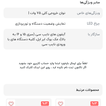
سایر ویژگی‌ها
ویژگی‌های خاص
توان خروجی کلی 75 وات |
چراغ LED
نمایش وضعیت دستگاه و نورپردازی
سازگار با
آیفون های تایپ سی (سری 15 و 16 به
بالا)، مک بوک ایر اپل، کلیه دستگاه های با
ورودی تایپ سی
لطفاً برای ارسال بازخورد ابتدا وارد حساب کاربری خود بشوید
اگر تاکنون ثبت نام نکرده اید ، روی
این لینک
کلیک کنید
محصولات مرتبط
%13
%13