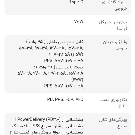
نوع درگاه(های)
Type-C
خروجی
توان خروجی کل
75W
(وات)
ولتاژ و جریان
کابل تایپ‌سی داخلی ( 45 وات ) :
خروجی
5V⎓3A, 9V⎓3A, 12V⎓3A , 15V⎓3A,
20V⎓2.25A (45W)
PPS: 5.0V-11.0V ⎓ 3A
پورت تایپ‌سی ( 30 وات ) :
5V⎓3A, 9V⎓3A, 12V⎓2.5A , 15V⎓2A
(30W)
PPS: 5.0V-11.0V ⎓ 3A
تکنولوژی فست
PD، PPS، FCP، AFC
شارژ
ویژگی‌های شارژ
پشتیبانی از PowerDelivery (PD3.0) |
سریع
پشتیبانی از شارژ سریع PPS سامسونگ |
پشتیبانی از انواع پروتکل های فست شارژ