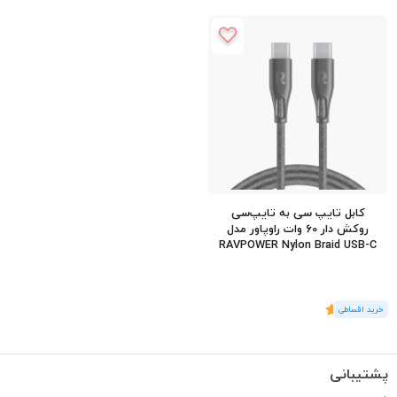
کابل تایپ سی به تایپ‌سی
روکش دار 60 وات راوپاور مدل
RAVPOWER Nylon Braid USB-C
60W RP-CB1031 طول 2 متر
(1
رای
)
5
پشتیبانی