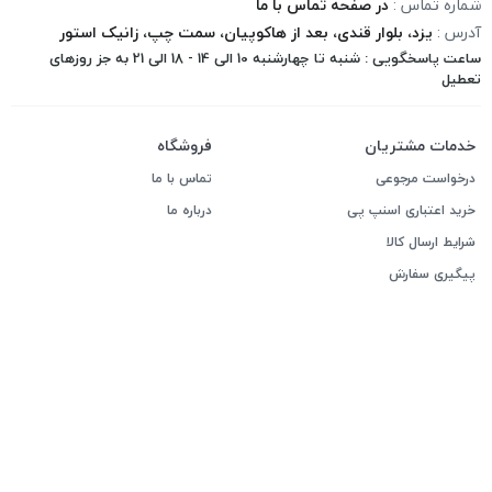
شماره تماس :
در صفحه تماس با ما
آدرس :
یزد، بلوار قندی، بعد از هاکوپیان، سمت چپ، زانیک استور
ساعت پاسخگویی : شنبه تا چهارشنبه 10 الی 14 - 18 الی 21 به جز روزهای
تعطیل
خدمات مشتریان
فروشگاه
درخواست مرجوعی
تماس با ما
خرید اعتباری اسنپ پی
درباره ما
شرایط ارسال کالا
پیگیری سفارش
قوانین و مقررات
با ما همراه باشید
کلیه حقوق این وبسایت متعلق به برند زانیک می باشد. زانیک یک نام و
نشان تجاری ثبت شده در کلیه مراجع قانونی است. هرگونه کپی برداری از
نام و لوگوی زانیک پیگرد قانونی خواهد داشت.