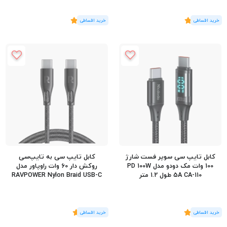
(2
رای
)
5
(3
رای
)
5
کابل تایپ سی سوپر فست شارژ
کابل تایپ سی به تایپ‌سی
100 وات مک دودو مدل PD 100W
روکش دار 60 وات راوپاور مدل
5A CA-110 طول 1.2 متر
RAVPOWER Nylon Braid USB-C
60W RP-CB1029 طول 1.2 متر
(5
رای
)
5
(1
رای
)
5