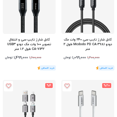
کابل شارژ تایپ سی 240 وات مک
کابل شارژ تایپ سی و انتقال
دودو Mcdodo PD CA-3681 طول 2
تصویر 100 وات مک دودو USB3
متر
CA-7132 طول 1.2 متر
1,499,000
1,099,000
تومان
تومان
1,600,000
1,200,000
(1
رای
)
5
(1
رای
)
5
%4
%20