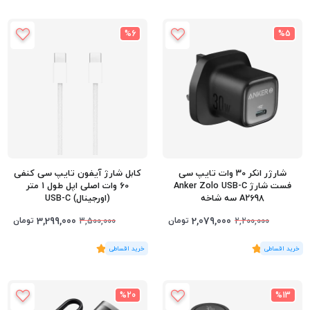
%6
%5
شارژر انکر 30 وات تایپ سی
کابل شارژ آیفون تایپ سی کنفی
فست شارژ Anker Zolo USB-C
60 وات اصلی اپل طول 1 متر
A2698 سه شاخه
(اورجینال) USB-C
3,299,000
2,079,000
تومان
تومان
3,500,000
2,200,000
(2
رای
)
5
(3
رای
)
5
%20
%13