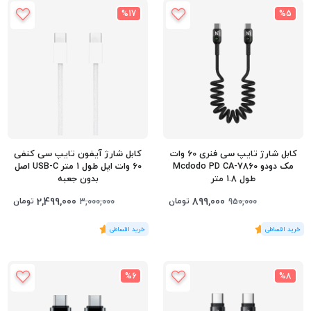
%17
%5
کابل شارژ تایپ سی فنری 60 وات
کابل شارژ آیفون تایپ سی کنفی
مک دودو Mcdodo PD CA-7860
60 وات اپل طول 1 متر USB-C اصل
طول 1.8 متر
بدون جعبه
2,499,000
899,000
تومان
تومان
3,000,000
950,000
(1
رای
)
5
(1
رای
)
5
%6
%8