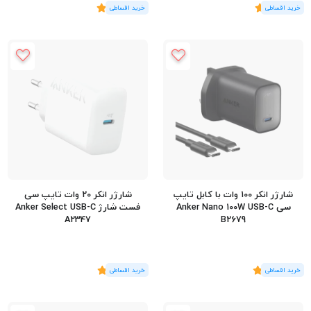
(1
رای
)
5
(3
رای
)
5
شارژر انکر 100 وات با کابل تایپ
شارژر انکر 20 وات تایپ سی
سی Anker Nano 100W USB-C
فست شارژ Anker Select USB-C
A2347
B2679
(2
رای
)
5
(2
رای
)
5