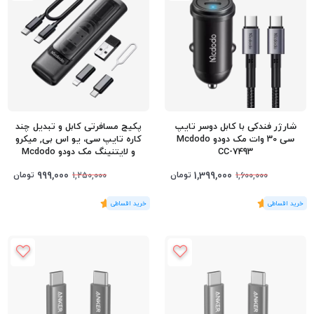
شارژر فندکی با کابل دوسر تایپ
پکیج مسافرتی کابل و تبدیل چند
سی 30 وات مک دودو Mcdodo
کاره تایپ سی، یو اس بی, میکرو
CC-7493
و لایتنینگ مک دودو Mcdodo
WF-1720
999,000
1,399,000
تومان
تومان
1,250,000
1,600,000
(1
رای
)
5
(1
رای
)
5