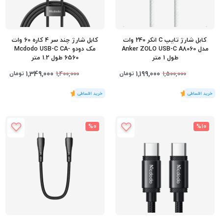
کابل شارژ تایپ C انکر 240 وات
کابل شارژ چند سر 4 کاره 60 وات
مدل Anker ZOLO USB-C A8060
مک دودو Mcdodo USB-C CA-
طول 1 متر
6560 طول 1.2 متر
1,349,000
1,199,000
تومان
تومان
1,400,000
1,500,000
(1
رای
)
5
(1
رای
)
5
%0
%10