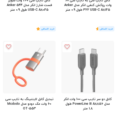
کابل تایپ سی به تایپ سی 60
کابل تایپ سی 240 وات سوپر
وات روکش کنفی انکر مدل Anker
فست شارژ انکر مدل Anker 544
322 USB-C A81F5 طول 0.9 متر
USB-C A80F5 طول 0.9 متر
(1
رای
)
5
(3
رای
)
5
کابل دو سر تایپ سی 100 وات انکر
تبدیل کابل لایتنینگ به تایپ سی
مدل PowerLine III A8856 طول
60 وات مک دودو مدل Mcdodo
1.8 متر
OT-553