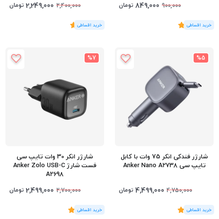
2,249,000
849,000
تومان
تومان
2,400,000
900,000
(2
رای
)
5
(1
رای
)
5
%7
%5
شارژر فندکی انکر 75 وات با کابل
شارژر انکر 30 وات تایپ سی
تایپ سی Anker Nano A2738
فست شارژ Anker Zolo USB-C
A2698
2,499,000
4,499,000
تومان
تومان
2,700,000
4,750,000
(3
رای
)
5
(3
رای
)
5