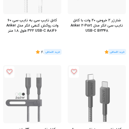
شارژر 2 خروجی 20 وات با کابل
کابل تایپ سی به تایپ سی 60
تایپ سی انکر مدل Anker 2-Port
وات روکش کنفی انکر مدل Anker
USB-C B2348
322 USB-C A81F6 طول 1.8 متر
(3
رای
)
5
(9
رای
)
4.78