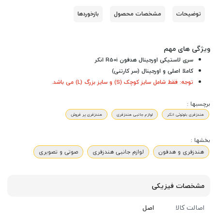
توضیحات
مشخصات محصول
بازخوردها
ویژگی های مهم
سری لاستیکی اورجینال هدفون R50i انکر
کاملا اصلی و اورجینال (سر کارتنی)
توجه: فقط شامل سایز کوچک (S) و سایز بزرگ (L) می باشد.
برچسبها :
هندزفری بلوتوثی انکر
لوازم جانبی هندزفری
هندزفری پر فروش
بخشها :
هندزفری و هدفون
لوازم جانبی هندزفری
صوتی و تصویری
مشخصات فیزیکی
اصالت کالا
اصل