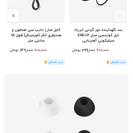
بند نگهدارنده دور گردنی ایرپاد
کابل شارژ تایپ سی هدفون و
اپل کوتتسی مدل EAE012
هندزفری انکر (اورجینال) طول 15
سیلیکونی آهنربایی
سانتی متر
149,000
299,000
تومان
تومان
200,000
400,000
(1
رای
)
5
(1
رای
)
5
0