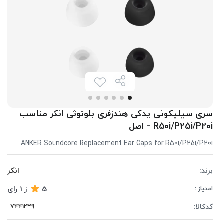
سری سیلیکونی یدکی هندزفری بلوتوثی انکر مناسب
R50i/P25i/P20i - اصل
ANKER Soundcore Replacement Ear Caps for R50i/P25i/P20i
برند:
انکر
5
از
1
رای
امتیاز :
کدکالا: