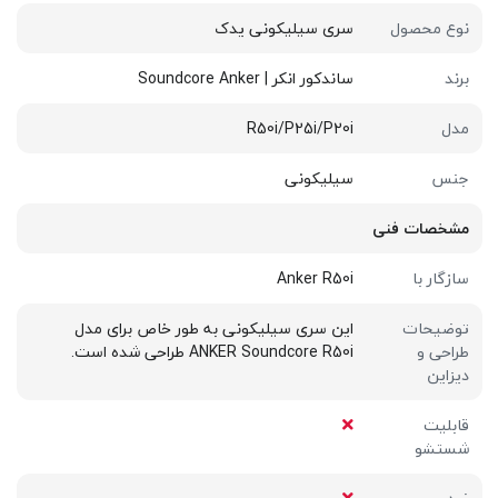
نوع محصول
سری سیلیکونی یدک
برند
ساندکور انکر | Soundcore Anker
مدل
R50i/P25i/P20i
جنس
سیلیکونی
مشخصات فنی
سازگار با
Anker R50i
توضیحات
این سری سیلیکونی به طور خاص برای مدل
طراحی و
ANKER Soundcore R50i طراحی شده است.
دیزاین
قابلیت
شستشو