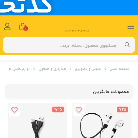
0
صفحه اصلی
صوتی و تصویری
هندزفری و هدفون
لوازم جانبی هندزفری
محصولات جایگزین
%25
%25