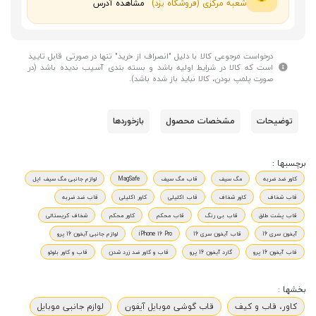
شعبه مرکزی (فروشگاه یزد)
مشاهده آدرس
درخواست مرجوعی کالا با دلیل "انصراف از خرید" تنها در صورتی قابل تایید
است که کالا در شرایط اولیه باشد و بسته بندی آسیب ندیده باشد (در
صورت پلمپ بودن، کالا نباید باز شده باشد).
توضیحات
مشخصات محصول
بازخوردها
برچسبها :
کاور ضد ضربه
مگ سیف
قاب مگ سیف
MagSafe
لوازم جانبی مگ سیف اپل
قاب شفاف
کاور شفاف
قاب اکلیلی
کاور اکلیلی
قاب ضد ضربه
قاب پشت طلق
قاب بی رنگ
قاب محکم
کاور محکم
شفاف کریستالی
آیفون سری 16
قاب آیفون سری 16
iPhone 16 Pro
لوازم جانبی آیفون 16 پرو
قاب آیفون 16 پرو
گارد آیفون 16 پرو
قاب و کاور ضد زرد شدن
قاب و کاور بلوئو
بخشها :
کاور، قاب و کیف
قاب گوشی موبایل آیفون
لوازم جانبی موبایل