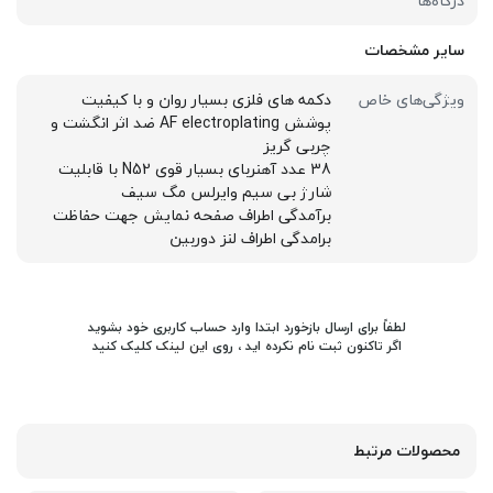
درگاه‌ها
سایر مشخصات
ویژگی‌های خاص
دکمه های فلزی بسیار روان و با کیفیت
پوشش AF electroplating ضد اثر انگشت و
چربی گریز
38 عدد آهنربای بسیار قوی N52 با قابلیت
شارژ بی سیم وایرلس مگ سیف
برآمدگی اطراف صفحه نمایش جهت حفاظت
برامدگی اطراف لنز دوربین
لطفاً برای ارسال بازخورد ابتدا وارد حساب کاربری خود بشوید
اگر تاکنون ثبت نام نکرده اید ، روی
این لینک
کلیک کنید
محصولات مرتبط