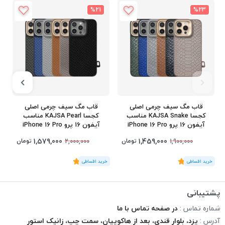
%21
%23
قاب مگ سیف چرمی اصلی
قاب مگ سیف چرمی اصلی
کجسا KAJSA Snake مناسب
کجسا KAJSA Pearl مناسب
آیفون 16 پرو iPhone 16 Pro
آیفون 16 پرو iPhone 16 Pro
1,579,000
1,459,000
تومان
تومان
2,000,000
1,900,000
(2
رای
)
5
(2
رای
)
5
2
پشتیبانی
شماره تماس :
در صفحه تماس با ما
آدرس :
یزد، بلوار قندی، بعد از هاکوپیان، سمت چپ، زانیک استور