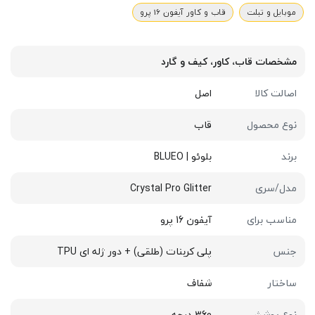
موبایل و تبلت
قاب و کاور آیفون 16 پرو
مشخصات قاب، کاور، کیف و گارد
اصالت کالا
اصل
نوع محصول
قاب
برند
بلوئو | BLUEO
مدل/سری
Crystal Pro Glitter
مناسب برای
آیفون 16 پرو
جنس
پلی کربنات (طلقی) + دور ژله ای TPU
ساختار
شفاف
نوع پوشش
360 درجه