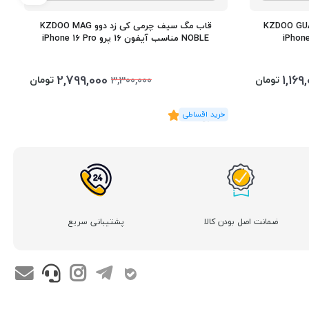
 دوو مدل KZDOO GUARDIAN
قاب مگ سیف چرمی کی زد دوو KZDOO MAG
NOBLE مناسب آیفون 16 پرو iPhone 16 Pro
2,799,000
1,169
تومان
تومان
3,300,000
(5
رای
)
4.6
ضمانت اصل بودن کالا
پشتیبانی سریع