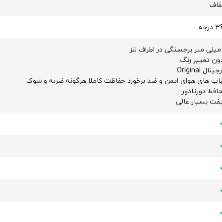
اف
درجه
ون تغییر رنگ
ینال Original
اب های هوای ایمن و ضد برخورد حفاظت کاملا هرگونه ضربه و شوک
افظ دورتادور
فت بسيار عالی