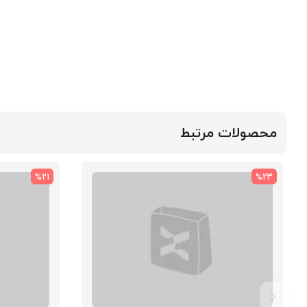
محصولات مرتبط
%21
%23