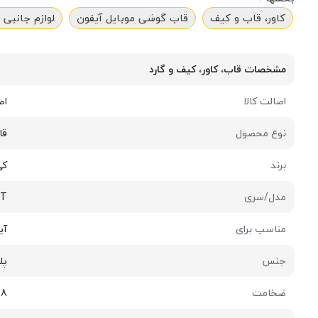
کاور، قاب و کیف
قاب گوشی موبایل آیفون
لوازم جانبی 
مشخصات قاب، کاور، کیف و گارد
اصالت کالا
اص
نوع محصول
قا
برند
کی 
مدل/سری
RT
مناسب برای
آیفو
جنس
پل
ضخامت
1.8 میلی