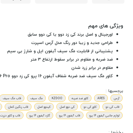
ویژگی های مهم
اورجینال و اصل برند کی زد دوو یا کی دوو سابق
طراحی جدید و زیبا دور رنگ مدل آرس اسپرت
پشتیبانی از قابلیت مگ سیف آیفون اپل و شارژ بی سیم
ضد ضربه و مقاوم در برابر سقوط ارتفاع 3 متر
مقاوم در برابر زرد شدن
کاور مگ سیف ضد ضربه شفاف آیفون 16 پرو کی زد دوو KZDOO MAG ARES SPORT iPhone 16 Pro
برچسبها :
آرس
ARES
کاور ضد ضربه
KZDOO
مگ سیف
قاب مگ سیف
قاب کی دو
کاور کی دو
کی دوو اصل
کیدوو اصل
قاب رنگین کمان
لوازم جانبی آیفون 16 پرو
قاب آیفون 16 پرو
گارد آیفون 16 پرو
قاب و کاور دزرت 
بخشها :