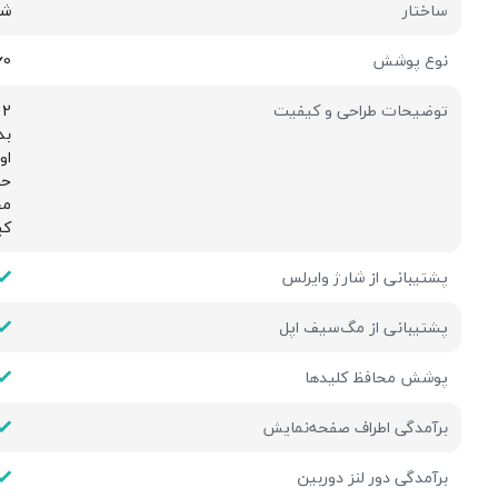
ساختار
شف
نوع پوشش
360 
توضیحات طراحی و کیفیت
2 میلی متر برجستگی در اطراف لنز
بد
اورج
حب
مح
كي
پشتیبانی از شارژ وایرلس
پشتیبانی از مگ‌سیف اپل
پوشش محافظ کلیدها
برآمدگی اطراف صفحه‌نمایش
برآمدگی دور لنز دوربین