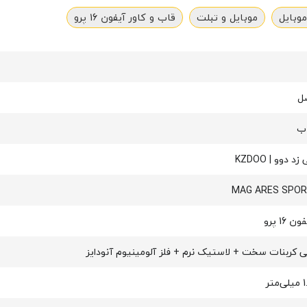
موبایل
موبایل و تبلت
قاب و کاور آیفون 16 پرو
ل
ب
زد دوو | KZDOO
MAG ARES SPO
ن 16 پرو
ی کربنات سخت + لاستیک نرم + فلز آلومینیوم آنودایز
‌متر