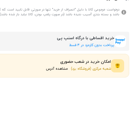
درخواست مرجوعی کالا با دلیل "انصراف از خرید" تنها در صورتی قابل تایید است که کال
باشد و بسته بندی آسیب ندیده باشد (در صورت پلمپ بودن، کالا نباید باز شده باشد).
خرید اقساطی با درگاه اسنپ پی
پرداخت بدون کارمزد در ۴ قسط
امکان خرید در شعب حضوری
شعبه مرکزی (فروشگاه یزد)
مشاهده آدرس