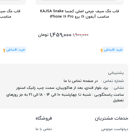
قاب مگ سیف چرمی اصلی کجسا KAJSA Snake
مناسب آیفون 16 پرو iPhone 16 Pro
مناسب آیفون 16 
1,459,000
تومان
1,900,000
(2
رای
)
5
(2
رای
)
5
پشتیبانی
شماره تماس :
در صفحه تماس با ما
نشانی :
یزد، بلوار قندی، بعد از هاکوپیان، سمت چپ، زانیک استور
ساعت پاسخگویی : شنبه تا چهارشنبه 10 الی 14 - 18 الی 21 به جز روزهای
تعطیل
خدمات مشتریان
فروشگاه
درخواست مرجوعی
تماس با ما