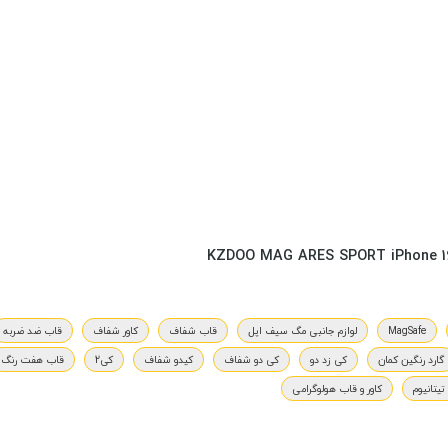
MagSafe
لوازم جانبی مگ سیف اپل
قاب شفاف
کاور شفاف
قاب ضد ضربه
گارد رنگین کمان
کی زد دو
کی دو شفاف
کیدو شفاف
کی2
قاب هفت رنگ
تیتانیوم
کاور و قاب هولوگرامی