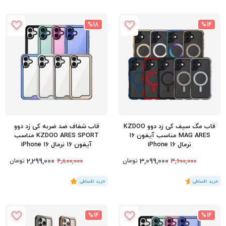
%18
%14
قاب مگ سیف کی زد دوو KZDOO
قاب شفاف ضد ضربه کی زد دوو
MAG ARES مناسب آیفون 16
KZDOO ARES SPORT مناسب
نرمال iPhone 16
آیفون 16 نرمال iPhone 16
2,299,000
3,099,000
تومان
تومان
2,800,000
3,600,000
(1
رای
)
5
(3
رای
)
5
%14
%14