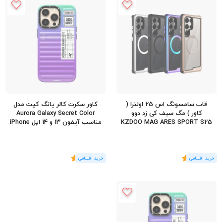
قاب سامسونگ اس 25 اولترا (
کاور سکرت کالر یانگ کیت مدل
کاور ) مگ سیف کی زد دوو
Aurora Galaxy Secret Color
KZDOO MAG ARES SPORT S25
مناسب آیفون 13 و 14 اپل iPhone
13/14
Ultra
(1
رای
)
5
(1
رای
)
5