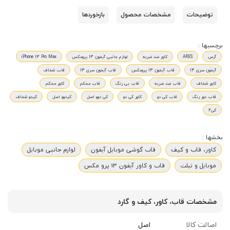
توضیحات
مشخصات محصول
بازخوردها
برچسبها :
آرس
ARES
کاور ضد ضربه
لوازم جانبی آیفون 13 پرومکس
iPhone 13 Pro Max
آیفون سری 13
قاب آیفون 13 پرومکس
قاب آیفون سری 13
قاب شفاف
کاور شفاف
قاب ضد ضربه
قاب بی رنگ
قاب محکم
کاور محکم
قاب دور رنگ
قاب کی دو
کاور کی دو
کی دوو اصل
کیدوو اصل
کیدو شفاف
کی2
بخشها :
کاور، قاب و کیف
قاب گوشی موبایل آیفون
لوازم جانبی موبایل
موبایل و تبلت
قاب و کاور آیفون 13 پرو مکس
مشخصات قاب، کاور، کیف و گارد
اصالت کالا
اصل