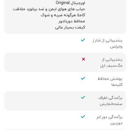
اورجینال Original
حباب های هوای ایمن و ضد برخورد حفاظت
کاملا هرگونه ضربه و شوک
محافظ دورتادور
كيفت بسيار عالی
پشتیبانی از شارژ
وایرلس
پشتیبانی از
مگ‌سیف اپل
پوشش محافظ
کلیدها
برآمدگی اطراف
صفحه‌نمایش
برآمدگی دور لنز
دوربین