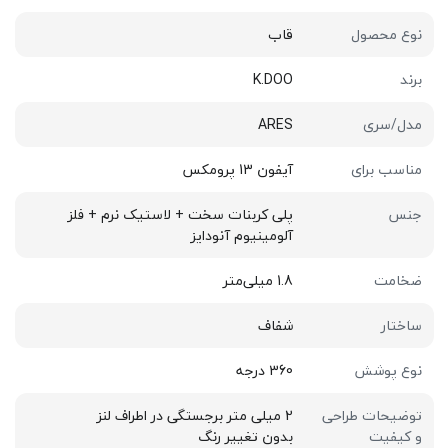
نوع محصول
قاب
برند
K.DOO
مدل/سری
ARES
مناسب برای
آیفون 13 پرومکس
جنس
پلی کربنات سخت + لاستیک نرم + فلز
آلومینیوم آنودایز
ضخامت
1.8 میلی‌متر
ساختار
شفاف
نوع پوشش
360 درجه
توضیحات طراحی
2 میلی متر برجستگی در اطراف لنز
و کیفیت
بدون تغییر رنگ