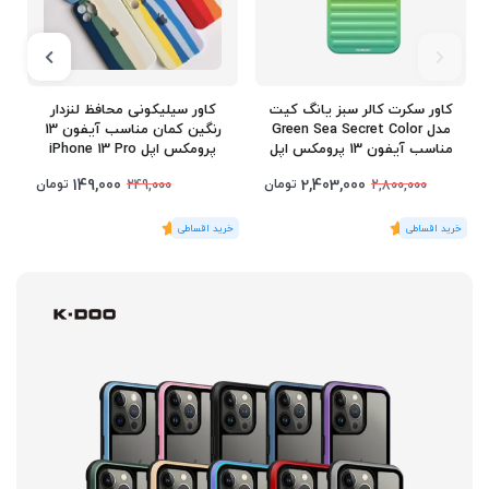
کاور سکرت کالر سبز یانگ کیت
کاور سیلیکونی محافظ لنزدار
مدل Green Sea Secret Color
رنگین کمان مناسب آیفون 13
مناسب آیفون 13 پرومکس اپل
پرومکس اپل iPhone 13 Pro
Max
iPhone 13 Pro Max
149,000
2,403,000
تومان
تومان
249,000
2,800,000
(1
رای
)
5
(1
رای
)
5
1