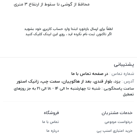
محافظ از گوشی تا سقوط از ارتفاع 3 متری
لطفاً برای ارسال بازخورد ابتدا وارد حساب کاربری خود بشوید
اگر تاکنون ثبت نام نکرده اید ، روی
این لینک
کلیک کنید
پشتیبانی
شماره تماس :
در صفحه تماس با ما
آدرس :
یزد، بلوار قندی، بعد از هاکوپیان، سمت چپ، زانیک استور
ساعت پاسخگویی : شنبه تا چهارشنبه 10 الی 14 - 18 الی 21 به جز روزهای
تعطیل
خدمات مشتریان
فروشگاه
درخواست مرجوعی
تماس با ما
خرید اعتباری اسنپ پی
درباره ما