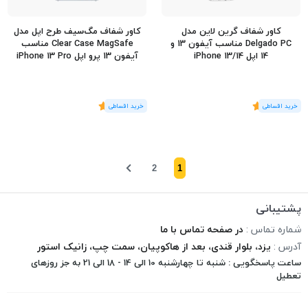
کاور شفاف گرین لاین مدل
کاور شفاف مگ‌سیف طرح اپل مدل
Delgado PC مناسب آیفون 13 و
Clear Case MagSafe مناسب
14 اپل iPhone 13/14
آیفون 13 پرو اپل iPhone 13 Pro
(1
رای
)
5
(1
رای
)
5
2
1
پشتیبانی
شماره تماس :
در صفحه تماس با ما
آدرس :
یزد، بلوار قندی، بعد از هاکوپیان، سمت چپ، زانیک استور
ساعت پاسخگویی : شنبه تا چهارشنبه 10 الی 14 - 18 الی 21 به جز روزهای
تعطیل