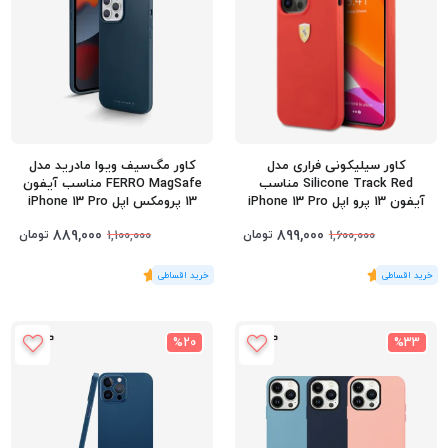
کاور سیلیکونی فراری مدل
کاور مگ‌سیف ویوا مادرید مدل
Silicone Track Red مناسب
FERRO MagSafe مناسب آیفون
آیفون 13 پرو اپل iPhone 13 Pro
13 پرومکس اپل iPhone 13 Pro
Max
889,000
899,000
تومان
تومان
1,100,000
1,600,000
(1
رای
)
5
(1
رای
)
5
%20
%33