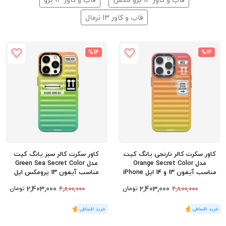
قاب و کاور 13 نرمال
%14
%14
کاور سکرت کالر نارنجی یانگ کیت
کاور سکرت کالر سبز یانگ کیت
مدل Orange Secret Color
مدل Green Sea Secret Color
مناسب آیفون 13 و 14 اپل iPhone
مناسب آیفون 13 پرومکس اپل
iPhone 13 Pro Max
13/14
2,403,000
2,403,000
تومان
تومان
2,800,000
2,800,000
(1
رای
)
5
(1
رای
)
5