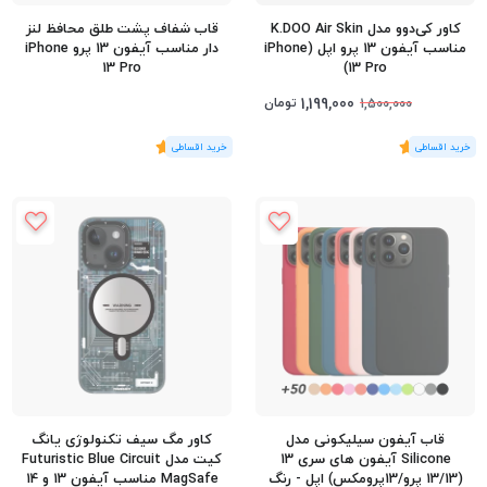
کاور کی‌دوو مدل K.DOO Air Skin
قاب شفاف پشت طلق محافظ لنز
مناسب آیفون 13 پرو اپل (iPhone
دار مناسب آیفون 13 پرو iPhone
13 Pro
13 Pro)
1,199,000
تومان
1,500,000
(1
رای
)
5
(1
رای
)
5
قاب آیفون سیلیکونی مدل
کاور مگ سیف تکنولوژی یانگ
Silicone آیفون های سری 13
کیت مدل Futuristic Blue Circuit
(13/13 پرو/13پرومکس) اپل - رنگ
MagSafe مناسب آیفون 13 و 14