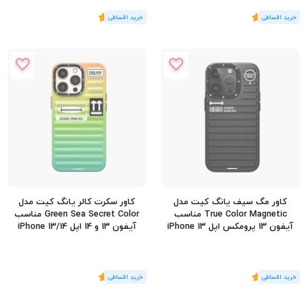
(1
رای
)
5
(1
رای
)
5
کاور مگ‌ سیف یانگ کیت مدل
کاور سکرت کالر یانگ کیت مدل
True Color Magnetic مناسب
Green Sea Secret Color مناسب
آیفون 13 پرومکس اپل iPhone 13
آیفون 13 و 14 اپل iPhone 13/14
Pro Max
(1
رای
)
5
(1
رای
)
5