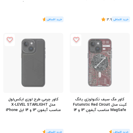
بندی
اپل iPhone 13/14
(25
رای
)
3.96
(1
رای
)
5
کاور مگ سیف تکنولوژی یانگ
کاور چرمی طرح لوزی ایکس‌لول
کیت مدل Futuristic Red Circuit
مدل X-LEVEL STARLIGHT
MagSafe مناسب آیفون 13 و 14
مناسب آیفون 13 و 14 اپل iPhone
اپل iPhone 13/14
13/14
(1
رای
)
5
(1
رای
)
5