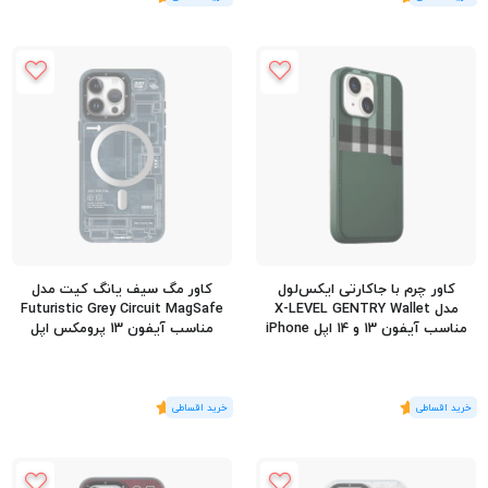
کاور چرم با جاکارتی ایکس‌لول
کاور مگ سیف یانگ کیت مدل
مدل X-LEVEL GENTRY Wallet
Futuristic Grey Circuit MagSafe
مناسب آیفون 13 و 14 اپل iPhone
مناسب آیفون 13 پرومکس اپل
iPhone 13 Pro Max
13/14
(1
رای
)
5
(1
رای
)
5