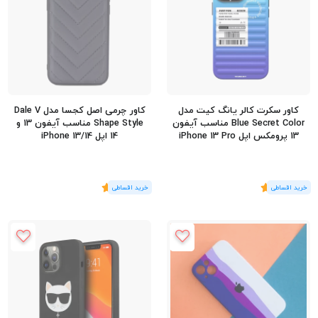
کاور سکرت کالر یانگ کیت مدل
کاور چرمی اصل کجسا مدل Dale V
Blue Secret Color مناسب آیفون
Shape Style مناسب آیفون 13 و
13 پرومکس اپل iPhone 13 Pro
14 اپل iPhone 13/14
Max
(1
رای
)
5
(1
رای
)
5