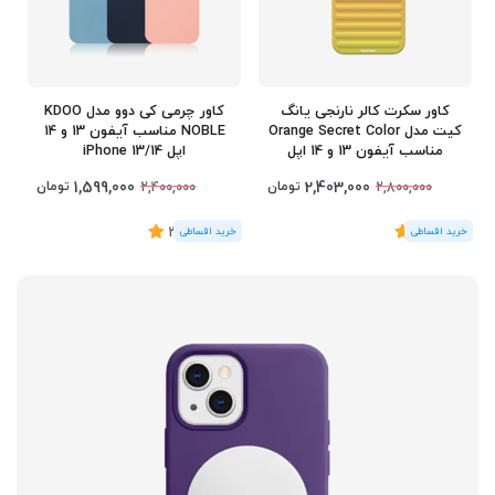
کاور سکرت کالر نارنجی یانگ
کاور چرمی کی‌ دوو مدل KDOO
کیت مدل Orange Secret Color
NOBLE مناسب آیفون 13 و 14
مناسب آیفون 13 و 14 اپل
اپل iPhone 13/14
iPhone 13/14
1,599,000
2,403,000
تومان
تومان
2,400,000
2,800,000
(1
رای
)
5
(2
رای
)
3.5