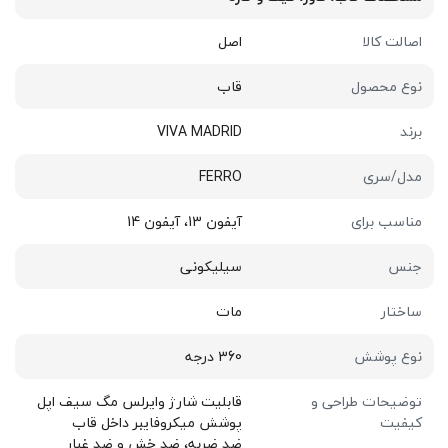
اصالت کالا
اصل
نوع محصول
قاب
برند
VIVA MADRID
مدل/سری
FERRO
مناسب برای
آیفون 13، آیفون 14
جنس
سیلیکونی
ساختار
مات
نوع پوشش
360 درجه
توضیحات طراحی و
قابلیت شارژ وایرلس مگ سیف اپل
کیفیت
پوشش میکروفایبر داخل قاب
ضد ضربه، ضد خش و ضد غبار