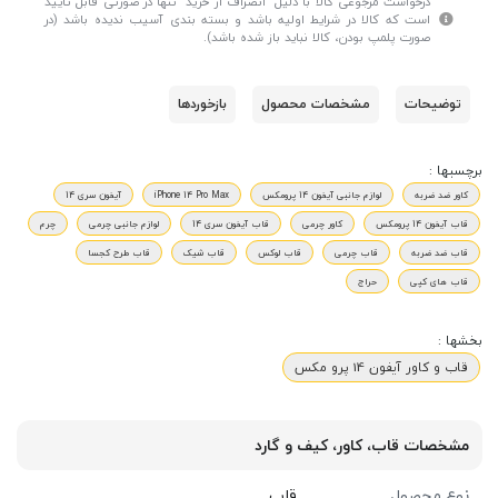
درخواست مرجوعی کالا با دلیل "انصراف از خرید" تنها در صورتی قابل تایید
است که کالا در شرایط اولیه باشد و بسته بندی آسیب ندیده باشد (در
صورت پلمپ بودن، کالا نباید باز شده باشد).
توضیحات
مشخصات محصول
بازخوردها
برچسبها :
کاور ضد ضربه
لوازم جانبی آیفون 14 پرومکس
iPhone 14 Pro Max
آیفون سری 14
قاب آیفون 14 پرومکس
کاور چرمی
قاب آیفون سری 14
لوازم جانبی چرمی
چرم
قاب ضد ضربه
قاب چرمی
قاب لوکس
قاب شیک
قاب طرح کجسا
قاب های کپی
حراج
بخشها :
قاب و کاور آیفون 14 پرو مکس
مشخصات قاب، کاور، کیف و گارد
نوع محصول
قاب