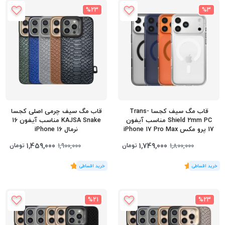
%23
%3
قاب مگ سیف کجسا Trans-
قاب مگ سیف چرمی اصلی کجسا
Shield 2mm PC مناسب آیفون
KAJSA Snake مناسب آیفون 16
17 پرو مکس iPhone 17 Pro Max
نرمال iPhone 16
1,459,000
1,749,000
تومان
تومان
1,900,000
1,800,000
(1
رای
)
5
(2
رای
)
5
%21
%23