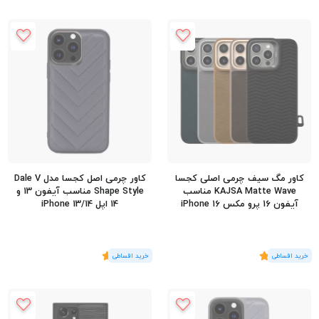
کاور مگ سیف چرمی اصلی کجسا
کاور چرمی اصل کجسا مدل Dale V
KAJSA Matte Wave مناسب
Shape Style مناسب آیفون 13 و
آیفون 16 پرو مکس iPhone 16
14 اپل iPhone 13/14
Pro Max
(2
رای
)
5
(1
رای
)
5