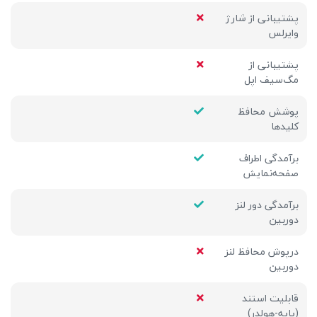
پشتیبانی از شارژ
وایرلس
پشتیبانی از
مگ‌سیف اپل
پوشش محافظ
کلیدها
برآمدگی اطراف
صفحه‌نمایش
برآمدگی دور لنز
دوربین
درپوش محافظ لنز
دوربین
قابلیت استند
(پایه-هولدر)