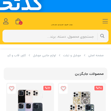
0
صفحه اصلی
موبایل و تبلت
لوازم جانبی موبایل
کاور، قاب و کیف
محصولات جایگزین
%16
%20