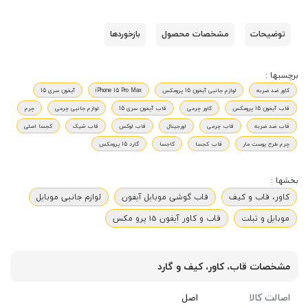
توضیحات
مشخصات محصول
بازخوردها
برچسبها :
کاور ضد ضربه
لوازم جانبی آیفون 15 پرومکس
iPhone 15 Pro Max
آیفون سری 15
قاب آیفون 15 پرومکس
کاور چرمی
قاب آیفون سری 15
لوازم جانبی چرمی
چرم
قاب ضد ضربه
قاب چرمی
اورجینال
قاب لوکس
قاب شیک
کجسا اصلی
چرم طرح پوست مار
قاب کجسا
کاجسا
گارد 15 پرومکس
بخشها :
کاور، قاب و کیف
قاب گوشی موبایل آیفون
لوازم جانبی موبایل
موبایل و تبلت
قاب و کاور آیفون 15 پرو مکس
مشخصات قاب، کاور، کیف و گارد
اصالت کالا
اصل