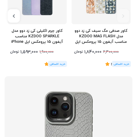
کاور صدفی مگ سیف کی‌ زد دوو
کاور چرم اکلیلی کی‌ زد دوو مدل
مدل KZDOO MAG FLASH
KZDOO SPARKLE مناسب
مناسب آیفون 15 پرومکس اپل
آیفون 15 پرومکس اپل iPhone
15 Pro Max
iPhone 15 Pro Max
1,593,000
1,840,000
تومان
تومان
1,900,000
2,300,000
(2
رای
)
4.5
(2
رای
)
5
1