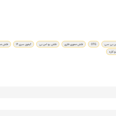
س بی سی
OTG
فلش مموری فلزی
فلش یو اس بی
آیفون سری 16
فلش ممو
 کاره