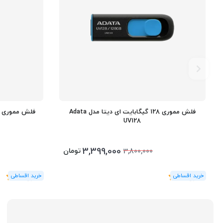
فلش مموری 128 گیگابایت ای دیتا مدل Adata
UV128
3,399,000
تومان
3,800,000
(1
رای
)
5
(1
رای
)
5