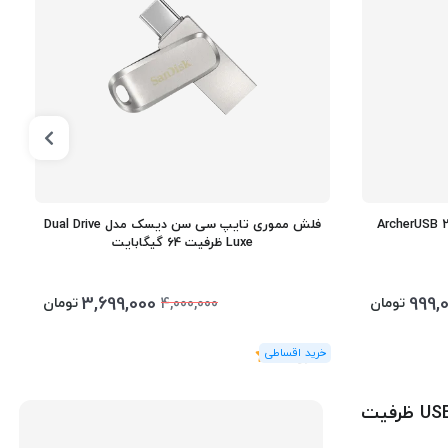
ار ArcherUSB 2.0 KS235
فلش مموری تایپ سی سن دیسک مدل Dual Drive
Luxe ظرفیت 64 گیگابایت
3,699,000
999,
تومان
تومان
4,000,000
(1
رای
)
5
فلش مموری تایپ سی کینگ استار USB 3.2 + Type-C C60 ظرفیت