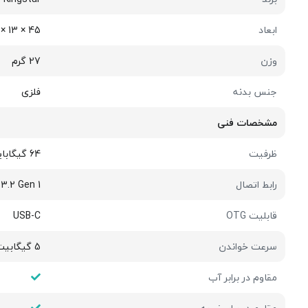
ابعاد
45 × 13 × 8 میلی‌متر
وزن
27 گرم
جنس بدنه
فلزی
مشخصات فنی
ظرفیت
64 گیگابایت
رابط اتصال
3.2 Gen 1
قابلیت OTG
USB-C
سرعت خواندن
5 گیگابیت بر ثانیه
مقاوم در برابر آب