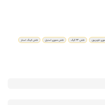
ری تلویزیون
فلش 64 گیگ
فلش مموری استیل
فلش کینگ استار