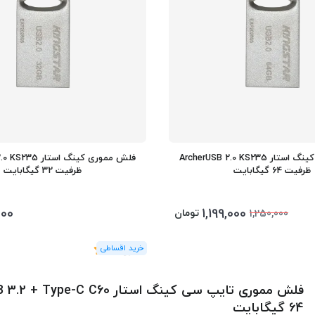
فلش مموری کینگ استار ArcherUSB 2.0 KS235
فلش مموری کینگ است
ظرفیت 64 گیگابایت
ظرفیت 32 گیگابایت
000
1,199,000
تومان
1,250,000
(1
رای
)
5
64 گیگابایت