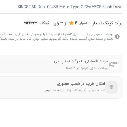
KINGSTAR Dual-C USB 3.2 + Type-C C60 64GB Flash Drive
برند:
کینگ استار
4
از
3
رای
کدکالا:
امتیاز :
درخواست مرجوعی کالا با دلیل "انصراف از خرید" تنها در صورتی قابل تایید است که کال
باشد و بسته بندی آسیب ندیده باشد (در صورت پلمپ بودن، کالا نباید باز شده باشد).
خرید اقساطی با درگاه اسنپ پی
پرداخت بدون کارمزد در ۴ قسط
امکان خرید در شعب حضوری
شعبه مرکزی (فروشگاه یزد)
مشاهده آدرس