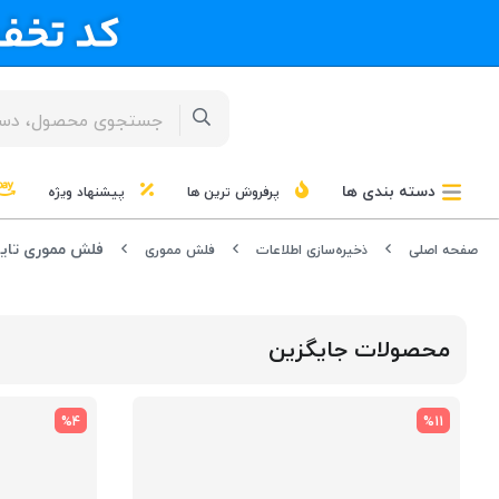
دسته بندی ها
پرفروش ترین ها
پیشنهاد ویژه
فلش مموری تایپ سی کینگ استار 60
صفحه اصلی
ذخیره‌سازی اطلاعات
فلش مموری
محصولات جایگزین
%4
%11