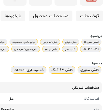
توضیحات
مشخصات محصول
بازخوردها
برچسبها :
آیفون سری 15
فلش خودرو
فلش تلویزیون
لوازم جانبی سامسونگ
یو ا
USB 3.2 Gen 1
تایپ سی
فلش دو سر
فلش مموری تایپ سی
فلش دو
بخشها :
فلش مموری
فلش 64 گیگ
ذخیره‌سازی اطلاعات
مشخصات فیزیکی
اصالت کالا
اصل
برند
Kingstar