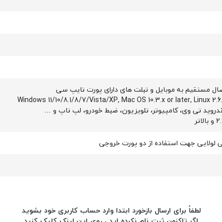
صال مستقیم به موبایل و تبلت های دارای پورت تایپ سی
Windows 11/10/8.1/8/7/Vista/XP, Mac OS 10.3.x or later, Linux 2.6.
اندروید تی وی، کامپیوتر، تلویزیون، ضبط خودرو، لپ تاپ و …
ی لولایی جهت استفاده از دو پورت خروجی
لطفاً برای ارسال بازخورد ابتدا وارد حساب کاربری خود بشوید
اگر تاکنون ثبت نام نکرده اید ، روی
این لینک
کلیک کنید