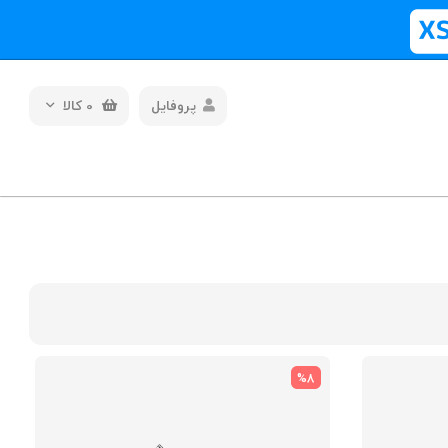
پروفایل
0
کالا
%8