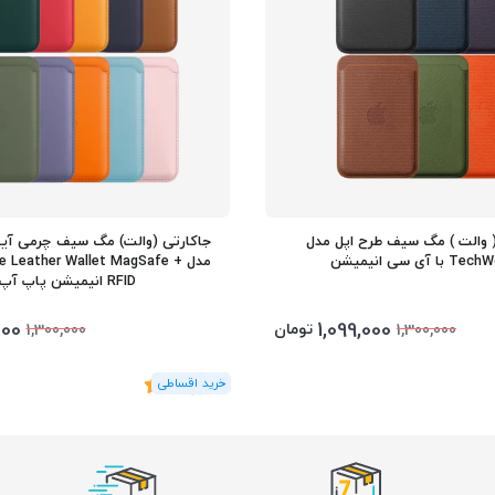
( والت ) مگ سیف طرح اپل مدل
جاکارتی (والت) مگ سیف چرمی آیف
ا آی سی انیمیشن
مدل ne Leather Wallet MagSafe
RFID انیمیشن پاپ آپ
000
1,099,000
تومان
1,300,000
1,300,000
(4
رای
)
5