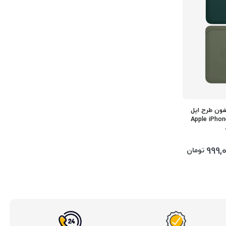
ون طرح اپل
Apple iPho +
999,
تومان