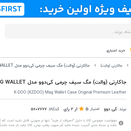
خرید اعتباری
جاکارتی (والت) مگ سیف چرمی کی‌دوو مدل KZDOO MAG WALLET
جاکارتی (والِت)
جاکارتی (والت) مگ سیف چرمی کی‌دوو مدل KZDOO MAG WALLET
K-DOO (KZDOO) Mag Wallet Case Original Premium Leather
برند:
کی دوو
5
از
2
رای
کدکالا:
امتیاز :
درخواست مرجوعی کالا با دلیل "انصراف از خرید" تنها در صورتی قابل تایید است که کال
باشد و بسته بندی آسیب ندیده باشد (در صورت پلمپ بودن، کالا نباید باز شده باشد).