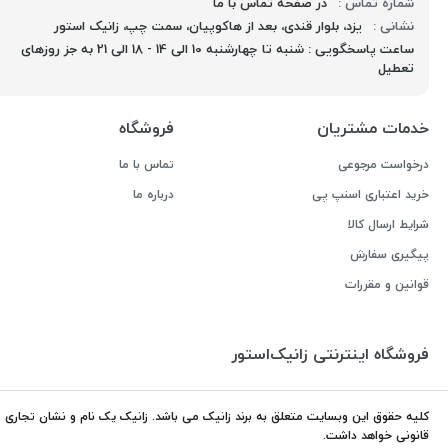
شماره تماس :
در صفحه تماس با ما
نشانی :
یزد، بلوار قندی، بعد از هاکوپیان، سمت چپ، زانیک استور
ساعت پاسخگویی : شنبه تا چهارشنبه 10 الی 14 - 18 الی 21 به جز روزهای
تعطیل
خدمات مشتریان
فروشگاه
درخواست مرجوعی
تماس با ما
خرید اعتباری اسنپ پی
درباره ما
شرایط ارسال کالا
پیگیری سفارش
قوانین و مقررات
فروشگاه اینترنتی زانیک‌استور
کلیه حقوق این وبسایت متعلق به برند زانیک می باشد. زانیک یک نام و نشان تجاری ثب
قانونی خواهد داشت.