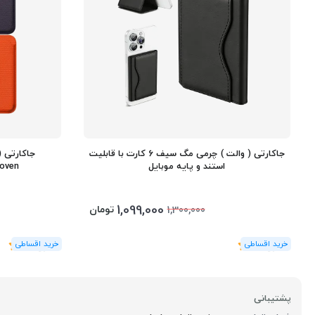
جاکارتی ( والت ) چرمی مگ سیف 6 کارت با قابلیت
جاکارتی 
استند و پایه موبایل
TechWoven ب
1,099,000
تومان
1,300,000
(1
رای
)
5
(1
رای
)
5
پشتیبانی