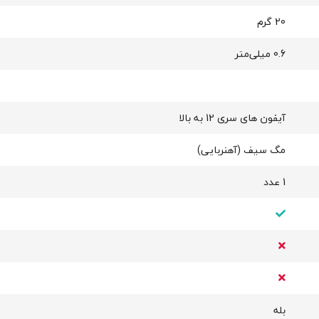
20 گرم
0.6 میلی‌متر
آیفون های سری 12 به بالا
مگ سیف (آهنربایی)
1 عدد
بله