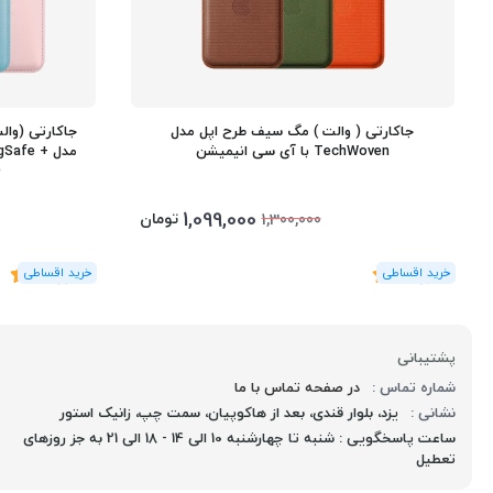
جاکارتی ( والت ) مگ سیف طرح اپل مدل
جاکارتی (وا
TechWoven با آی سی انیمیشن
مدل Safe
D
1,099,000
تومان
1,300,000
(1
رای
)
5
(4
رای
)
5
پشتیبانی
شماره تماس :
در صفحه تماس با ما
نشانی :
یزد، بلوار قندی، بعد از هاکوپیان، سمت چپ، زانیک استور
ساعت پاسخگویی : شنبه تا چهارشنبه 10 الی 14 - 18 الی 21 به جز روزهای
تعطیل