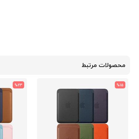
محصولات مرتبط
%23
%15