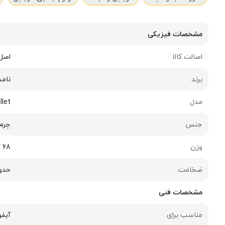
مشخصات فیزیکی
اصالت کالا
اصل
برند
نام
مدل
llet
جنس
چرم 
وزن
68 گرم
ضخامت
حدود 1 سان
مشخصات فنی
مناسب برای
آیفون 