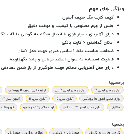
ویژگی های مهم
کیف کارت مگ سیف آیفون
جنس از چرم مصنوعی با کیفیت و دوخت دقیق
دارای آهنربای بسیار قوی با اتصال محکم به گوشی یا قاب م
امکان گذاشتن 6 کارت بانکی
ضخامت مناسب فقط 1 سانتی متری جهت حمل آسان
قابلیت استفاده به عنوان استند موبایل و پایه نگهدارنده
دارای قفل آهنربایی محکم جهت جلوگیری از باز شدن تصادفی
برچسبها :
لوازم جانبی آیفون 12
لوازم جانبی آیفون 12 پرو
لوازم جانبی آیفون 12 پرومکس
لوازم جانبی آیفون 15 پرومکس
آیفون سری 15
آیفون سری 12
آیفون سری 13
جاکارتی
لوازم جانبی آیفون 16 پرو مکس
لوازم جانبی آیفون 16 پرو
کاور و قاب ک
بخشها :
کاور، قاب و کیف
موبایل و تبلت
لوازم جانبی موبایل