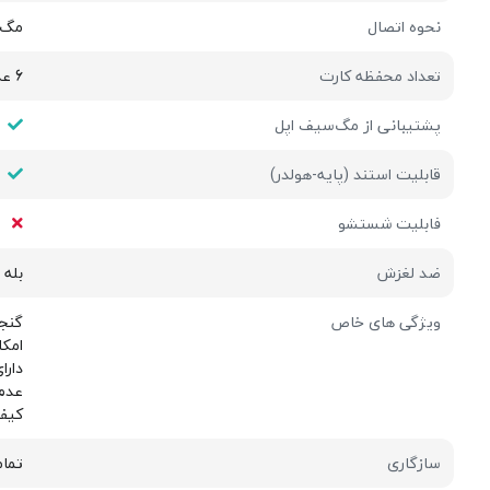
نحوه اتصال
مگ 
تعداد محفظه کارت
6 عدد
پشتیبانی از مگ‌سیف اپل
قابلیت استند (پایه-هولدر)
فابلیت شستشو
ضد لغزش
بله
ویژگی های خاص
گنج
امکا
دارا
عدم تاث
کیف
سازگاری
تمام