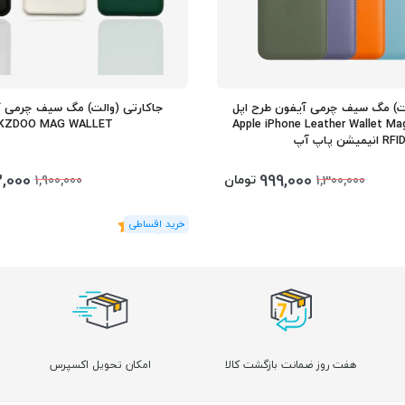
لت) مگ سیف چرمی آیفون طرح اپل
جاکارتی (والت) مگ سیف چرمی ک
Apple iPhone Leather Wallet Mag +
KZDOO MAG WALLET
RFI انیمیشن پاپ آپ
3,000
999,000
تومان
1,900,000
1,300,000
(2
رای
)
5
هفت روز ضمانت بازگشت کالا
امکان تحویل اکسپرس