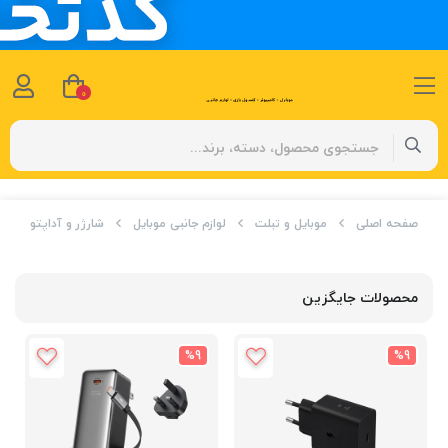
0
صفحه اصلی
موبایل و تبلت
لوازم جانبی موبایل
شارژر و آداپتور
محصولات جایگزین
%9
%9