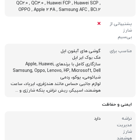
QC2.0 , QC3.0 , Huawei FCP , Huawei SCP ,
OPPO , Apple 2.4A , Samsung AFC , BC1.2
پشتیبانی از
شارژ
بی‌سیم
مناسب برای
گوشی های آیفون اپل
مک بوک ایر اپل
سازگاری کامل با برندهای Apple, Huawei,
Samsung, Oppo, Lenovo, HP, Microsoft, Dell
شیائومی، پوکو، ردمی
لوازم جانبی حساس مانند هندزفری، ایرپاد، ساعت
هوشمند، اسپیکر، ریش تراش، پنکه شارژی و ...
ایمنی و حفاظت
تراشه
دارد
مدیریت
شارژ
هوشمند