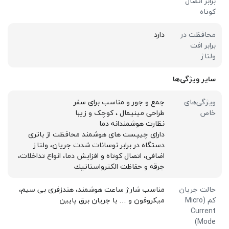
برابر اتصال
کوتاه
محافظت در
دارد
برابر افت
ولتاژ
سایر ویژگی‌ها
ویژگی‌های
جمع و جور و مناسب برای سفر
خاص
طراحی مینیمال ، کوچک و زیبا
نظارت هوشمندانه دما
دارای چیپست های هوشمند محافظت از باتری
دستگاه در برابر نوسانات شدت جریان، ولتاژ
اضافی، اتصال کوتاه و افزایش دما، انواع تداخلات،
جرقه و حفاظت الكترواستاتيك
حالت جریان
مناسب شارژ ساعت هوشمند، هندزفری بی سیم،
کم (Micro
میکروفون و … با جریان برق پایین
Current
Mode)