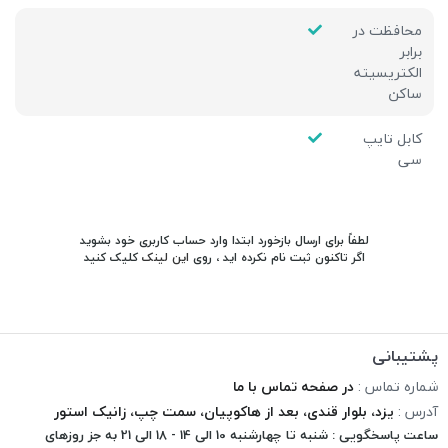
محافظت در
برابر
الکتریسیته
ساکن
کابل تایپ
سی
لطفاً برای ارسال بازخورد ابتدا وارد حساب کاربری خود بشوید
اگر تاکنون ثبت نام نکرده اید ، روی
این لینک
کلیک کنید
پشتیبانی
شماره تماس :
در صفحه تماس با ما
آدرس :
یزد، بلوار قندی، بعد از هاکوپیان، سمت چپ، زانیک استور
ساعت پاسخگویی : شنبه تا چهارشنبه 10 الی 14 - 18 الی 21 به جز روزهای