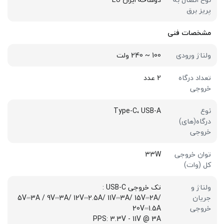
پریز برق
مشخصات فنی
ولتاژ ورودی
100 ~ 240 ولت
تعداد درگاه
2 عدد
خروجی
نوع
Type-C، USB-A
درگاه(های)
خروجی
توان خروجی
33W
کل (وات)
ولتاژ و
تک خروجی USB-C :
جریان
5V⎓3A / 9V⎓3A/ 12V⎓2.5A/ 11V⎓3A/ 15V⎓2A/
خروجی
20V⎓1.5A
PPS: 3.3V - 11V @ 3A