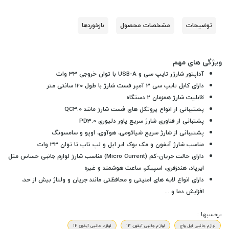
توضیحات
مشخصات محصول
بازخوردها
ویژگی های مهم
آداپتور شارژر تایپ سی و USB-A با توان خروجی 33 وات
دارای کابل تایپ سی 3 آمپر فست شارژ با طول 120 سانتی متر
قابلیت شارژ همزمان 2 دستگاه
پشتیبانی از انواع پروتکل های فست شارژ مانند QC3.0
پشتبانی از فناوری شارژ سریع پاور دلیوری PD3.0
پشتیبانی از شارژ سریع شیائومی، هوآوی، اوپو و سامسونگ
مناسب شارژ آیفون و مک بوک ایر اپل و لپ تاپ تا توان 33 وات
دارای حالت جریان-کم (Micro Current) مناسب شارژ لوازم جانبی حساس مثل
ایرپاد، هندزفری، اسپیکر، ساعت هوشمند و غیره
دارای انواع لایه های امنیتی و محافظتی مانند جریان و ولتاژ بیش از حد،
افزایش دما و ...
برچسبها :
لوازم جانبی اپل واچ
لوازم جانبی آیفون 13
لوازم جانبی آیفون 14