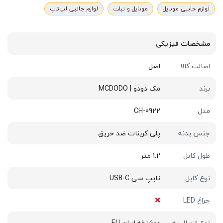
لوازم جانبی موبایل
موبایل و تبلت
لوازم جانبی لپ‌تاپ
مشخصات فیزیکی
اصالت کالا
اصل
برند
مک دودو | MCDODO
مدل
CH-0922
جنس بدنه
پلی کربنات ضد حریق
طول کابل
1.2 متر
نوع کابل
تایپ سی USB-C
چراغ LED
نوع اتصال به
دوشاخه ایران EU