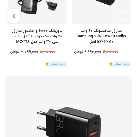
شارژر سامسونگ 60 وات
پاوربانک 10000 و آداپتور شارژر
Samsung 60W Low Standby
20 وات مک دودو با کابل تایپ
EP-T6010 اصل
سی 30 وات مدل MC-318
5,099,000
9,990,000
تومان
تومان
5,600,000
11,000,000
(1
رای
)
5
(1
رای
)
5
1