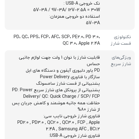
تک خروجی USB-A :
5V⎓3A / 9V⎓3A/ 12V⎓2.5A = 30W
استفاده دو خروجی همزمان:
5V⎓3A
تکنولوژی
PD، QC، PPS، FCP، AFC، SCP، PE2.0، PD 3.0،
فست شارژ
QC 3.0، Apple 2.4A
ویژگی‌های
قابلیت شارژ با توان 1 ولت جهت لوازم جانبی
شارژ سریع
حساس
PD پاور دلیوری آیفون و دستگاه های اپل
سازگار با فناوری Power Delivery
پشتیبانی از فست شارژ سامسونگ
پشتیبانی از پروتکل های شارژ سریع PD: Power
Delivery/ QC: Quick Charge / SCP/ FCP
حفاظت همه جانبه هوشمند و کاهش جریان پس
از شارژ 80%
فناوری شارژ خروجی تایپ سی:
PD2.0 , PD3.0 , QC2.0 , QC3.0 , FCP , Apple
2.4A , Samsung AFC , BC1.2
فناوری شارژ خروجی USB-A: