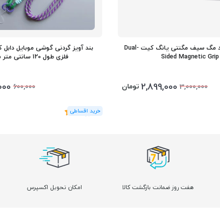
هولدر و استند مگ سیف مگنتی یانگ کیت Dual-
بند آویز گردنی گوشی موبایل دابل ک
Sided Magnetic Grip
فلزی طول 120 سانتی متر بلند
000
2,899,000
تومان
600,000
3,000,000
(2
رای
)
4
هفت روز ضمانت بازگشت کالا
امکان تحویل اکسپرس