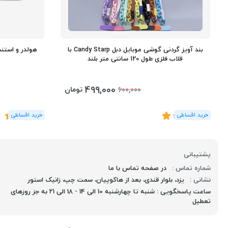
بند آویز گردنی گوشی موبایل دبل Candy Starp با
قلاب فلزی طول 120 سانتی متر بلند
499,000
تومان
600,000
(6
رای
)
4.33
(2
رای
)
5
پشتیبانی
شماره تماس :
در صفحه تماس با ما
نشانی :
یزد، بلوار قندی، بعد از هاکوپیان، سمت چپ، زانیک استور
ساعت پاسخگویی : شنبه تا چهارشنبه 10 الی 14 - 18 الی 21 به جز روزهای
تعطیل