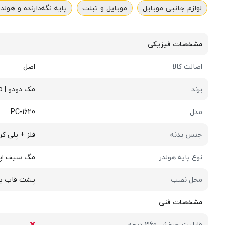
لوازم جانبی موبایل
موبایل و تبلت
پایه نگه‌دارنده و هولدر
مشخصات فیزیکی
اصالت کالا
اصل
برند
مک دودو | Mcdodo
مدل
PC-1620
جنس بدنه
فلز + پلی کربنات PC 
نوع پایه هولدر
مگ سیف اپ
محل نصب
پشت قاب یا
مشخصات فنی
قابلیت چرخش 360 درجه