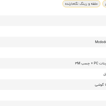
حلقه و رینگ نگه‌دارنده
+ چسب 3M
ل
 گوشی