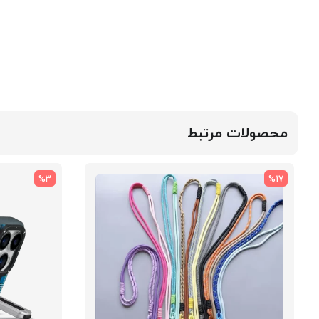
محصولات مرتبط
%3
%17