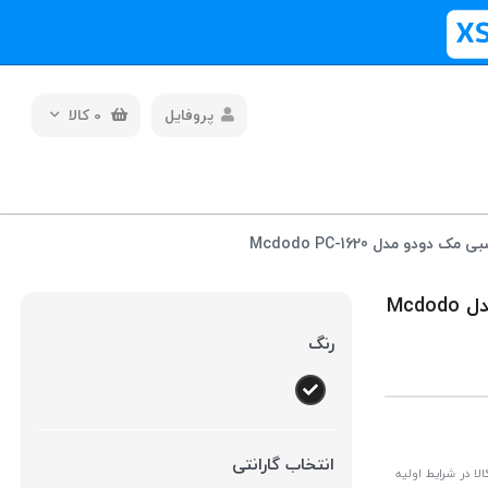
پروفایل
0
کالا
 مدل Mcdodo PC-1620
حلقه مگ سیف ( رینگ مگ سیف ) برچسبی مک دودو مدل Mcdodo
رنگ
انتخاب گارانتی
ا در شرایط اولیه