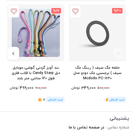
%17
%30
حلقه مگ سیف ( رینگ مگ
بند آویز گردنی گوشی موبایل
سیف ) برچسبی مک دودو مدل
دبل Candy Starp با قلاب فلزی
Mcdodo PC-1620
طول 120 سانتی متر بلند
499,000
349,000
تومان
تومان
600,000
500,000
(1
رای
)
5
(6
رای
)
4.33
2
پشتیبانی
شماره تماس :
در صفحه تماس با ما