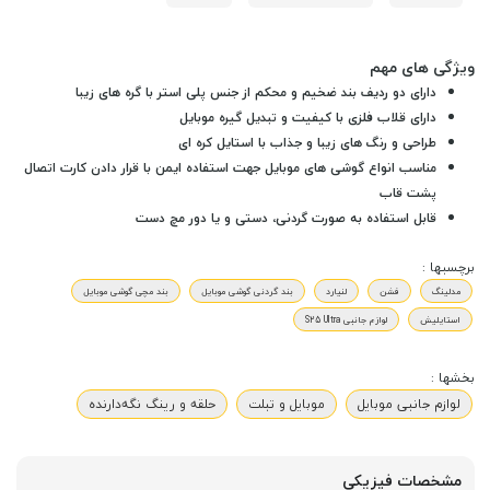
ویژگی های مهم
دارای دو ردیف بند ضخیم و محکم از جنس پلی استر با گره های زیبا
دارای قلاب فلزی با کیفیت و تبدیل گیره موبایل
طراحی و رنگ های زیبا و جذاب با استایل کره ای
مناسب انواع گوشی های موبایل جهت استفاده ایمن با قرار دادن کارت اتصال
پشت قاب
قابل استفاده به صورت گردنی، دستی و یا دور مچ دست
برچسبها :
مدلینگ
فشن
لنیارد
بند گردنی گوشی موبایل
بند مچی گوشی موبایل
استایلیش
لوازم جانبی S25 Ultra
بخشها :
لوازم جانبی موبایل
موبایل و تبلت
حلقه و رینگ نگه‌دارنده
مشخصات فیزیکی