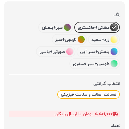
رنگ
مشکی+خاکستری
سبز+بنفش
زرد+سفید
نارنجی+سبز
بنفش+سبز آبی
صورتی+یاسی
طوسی+سبز فسفری
انتخاب گارانتی
ضمانت اصالت و سلامت فیزیکی
5,501,000 تومان تا ارسال رایگان
تعداد