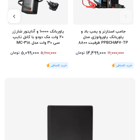
جامپ استارتر و پمپ باد و
پاوربانک 10000 و آداپتور شارژر
پاوربانک پاورولوژی مدل
20 وات مک دودو با کابل تایپ
PPBCHA47-TP ظرفیت 8800
سی 30 وات مدل MC-318
میلی‌آمپر
5,099,000
14,499,000
تومان
تومان
5,600,000
16,000,000
(1
رای
)
5
(1
رای
)
5
1