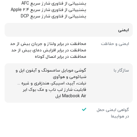
پشتیبانی از فناوری شارژ سریع AFC
پشتیبانی از فناوری شارژ سریع Apple 2.4
پشتیبانی از فناوری شارژ سریع DCP
ایمنی
ایمنی و حفاظت
محافظت در برابر ولتاژ و جریان بیش از حد
محافظت در برابر افزایش دمای بیش از حد
محافظت در برابر اتصال کوتاه
سازگار با
گوشی موبایل سامسونگ و آیفون اپل و
شیائومی و هوآوی
تبلت، آیپد، اسپیکر، هندزفری و غیره ...
قابلیت شارژ لپ تاپ و مک بوک ایر
Macbook Air اپل
گواهی ایمنی حمل
در هواپیما