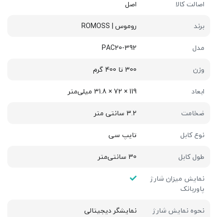
اصالت کالا
اصل
برند
روموس | ROMOSS
مدل
PAC20-392
وزن
300 تا 400 گرم
ابعاد
119 × 72 × 31.8 میلی‌متر
ضخامت
3.2 سانتی متر
نوع کابل
تایپ سی
طول کابل
30 سانتی‌متر
نمایش میزان شارژ
پاوربانک
نحوه نمایش شارژ
نمایشگر دیجیتالی