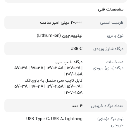
مشخصات فنی
ظرفیت اسمی
20،000 میلی آمپر ساعت
نوع باتری
لیتیوم-یون (Lithium-ion)
درگاه شارژ ورودی
USB-C
مشخصات
درگاه تایپ سی:
درگاه(های) ورودی
5V⎓3A | 9V⎓3A | 12V⎓2.5A | 15V⎓2A |
20V⎓1.5A |
کابل تایپ سی متصل به پاوربانک:
5V⎓3A | 9V⎓3A | 12V⎓2.5A | 15V⎓2A |
20V⎓1.5A |
تعداد درگاه خروجی
4 عدد
نوع درگاه(های)
USB Type-C، USB-A، Lightning
خروجی