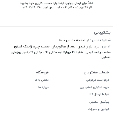
لطفاً برای ارسال بازخورد ابتدا وارد حساب کاربری خود بشوید
اگر تاکنون ثبت نام نکرده اید ، روی
این لینک
کلیک کنید
پشتیبانی
شماره تماس :
در صفحه تماس با ما
آدرس :
یزد، بلوار قندی، بعد از هاکوپیان، سمت چپ، زانیک استور
ساعت پاسخگویی : شنبه تا چهارشنبه 10 الی 14 - 18 الی 21 به جز روزهای
تعطیل
خدمات مشتریان
فروشگاه
درخواست مرجوعی
تماس با ما
خرید اعتباری اسنپ پی
درباره ما
شرایط ارسال کالا
پیگیری سفارش
قوانین و مقررات