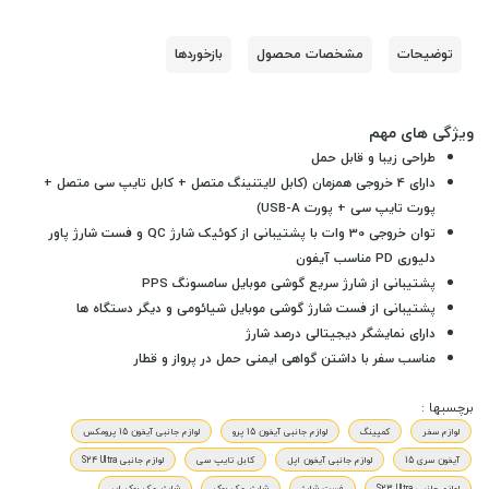
توضیحات
مشخصات محصول
بازخوردها
ویژگی های مهم
طراحی زیبا و قابل حمل
دارای 4 خروجی همزمان (کابل لایتنینگ متصل + کابل تایپ سی متصل +
پورت تایپ سی + پورت USB-A)
توان خروجی 30 وات با پشتیبانی از کوئیک شارژ QC و فست شارژ پاور
دلیوری PD مناسب آیفون
پشتیبانی از شارژ سریع گوشی موبایل سامسونگ PPS
پشتیبانی از فست شارژ گوشی موبایل شیائومی و دیگر دستگاه ها
دارای نمایشگر دیجیتالی درصد شارژ
مناسب سفر با داشتن گواهی ایمنی حمل در پرواز و قطار
برچسبها :
لوازم سفر
کمپینگ
لوازم جانبی آیفون 15 پرو
لوازم جانبی آیفون 15 پرومکس
آیفون سری 15
لوازم جانبی آیفون اپل
کابل تایپ سی
لوازم جانبی S24 Ultra
لوازم جانبی S23 Ultra
فست شارژ
شارژر مک بوک
شارژر مک بوک ایر