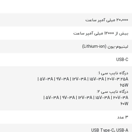
20،000 میلی آمپر ساعت
بیش از 12000 میلی آمپر ساعت
لیتیوم-یون (Lithium-ion)
USB-C
درگاه تایپ سی 1:
5V⎓3A | 9V⎓3A | 12V⎓3A | 15V⎓3A | 20V⎓3.25A |
65W
درگاه تایپ سی 2:
5V⎓3A | 9V⎓3A | 12V⎓3A | 15V⎓3A | 20V⎓3A |
60W
3 عدد
USB Type-C، USB-A