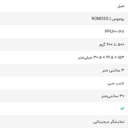
اصل
روموس | ROMOSS
PPU20-128
500 تا 600 گرم
153 × 66.5 × 30.5 میلی‌متر
3 سانتی متر
تایپ سی
30 سانتی‌متر
نمایشگر دیجیتالی