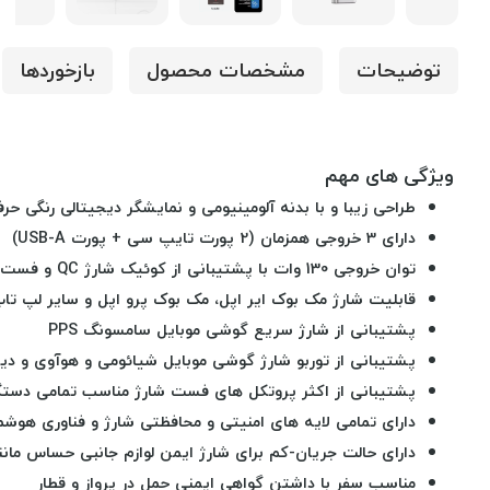
توضیحات
مشخصات محصول
بازخوردها
ویژگی های مهم
طراحی زیبا و با بدنه آلومینیومی و نمایشگر دیجیتالی رنگی حر
دارای 3 خروجی همزمان (2 پورت تایپ سی + پورت USB-A)
توان خروجی 130 وات با پشتیبانی از کوئیک شارژ QC و فست شارژ پاور دلیوری PD مناسب آیفون
قابلیت شارژ مک بوک ایر اپل، مک بوک پرو اپل و سایر لپ ت
پشتیبانی از شارژ سریع گوشی موبایل سامسونگ PPS
پشتیبانی از توربو شارژ گوشی موبایل شیائومی و هوآوی و دیگ
پشتیبانی از اکثر پروتکل های فست شارژ مناسب تمامی دستگا
دارای تمامی لایه های امنیتی و محافظتی شارژ و فناوری هوش
دارای حالت جریان-کم برای شارژ ایمن لوازم جانبی حساس مانند
مناسب سفر با داشتن گواهی ایمنی حمل در پرواز و قطار