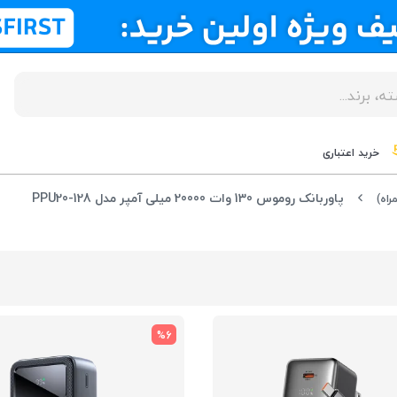
خرید اعتباری
پاوربانک روموس 130 وات 20000 میلی آمپر مدل PPU20-128
راه)
%6