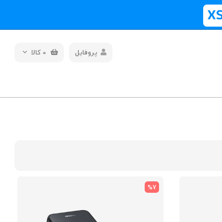
پروفایل
0
کالا
%7