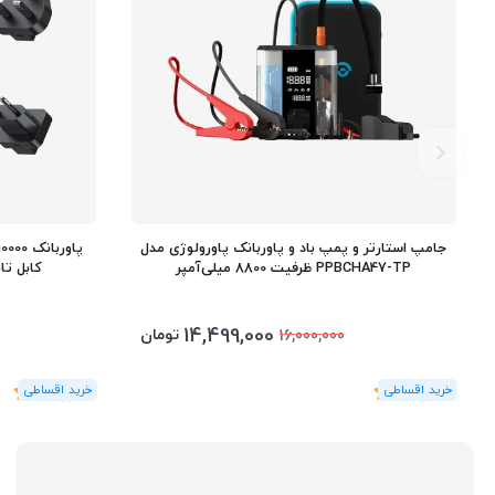
جامپ استارتر و پمپ باد و پاوربانک پاورولوژی مدل
PPBCHA47-TP ظرفیت 8800 میلی‌آمپر
کابل تایپ سی 0
14,499,000
تومان
16,000,000
(1
رای
)
5
(1
رای
)
5