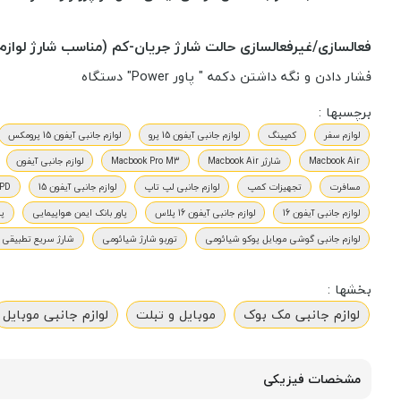
فعالسازی/غیرفعالسازی حالت شارژ جریان-کم (مناسب شارژ لواز
فشار دادن و نگه داشتن دکمه " پاور Power" دستگاه
برچسبها :
لوازم سفر
کمپینگ
لوازم جانبی آیفون 15 پرو
لوازم جانبی آیفون 15 پرومکس
Macbook Air
شارژر Macbook Air
Macbook Pro M3
لوازم جانبی آیفون
مسافرت
تجهیزات کمپ
لوازم جانبی لپ تاپ
لوازم جانبی آیفون 15
PD
لوازم جانبی آیفون 16
لوازم جانبی آیفون 16 پلاس
پاور بانک ایمن هواپیمایی
پا
لوازم جانبی گوشی موبایل پوکو شیائومی
توربو شارژ شیائومی
شارژ سریع تطبیقی AFC
بخشها :
لوازم جانبی مک بوک
موبایل و تبلت
لوازم جانبی موبایل
مشخصات فیزیکی