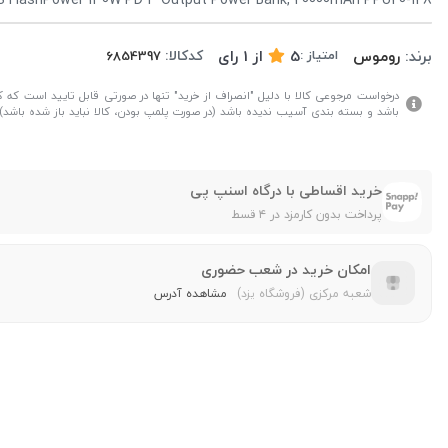
برند:
روموس
5
از
1
رای
کدکالا:
امتیاز :
درخواست مرجوعی کالا با دلیل "انصراف از خرید" تنها در صورتی قابل تایید است که کال
باشد و بسته بندی آسیب ندیده باشد (در صورت پلمپ بودن، کالا نباید باز شده باشد).
خرید اقساطی با درگاه اسنپ پی
پرداخت بدون کارمزد در ۴ قسط
امکان خرید در شعب حضوری
شعبه مرکزی (فروشگاه یزد)
مشاهده آدرس