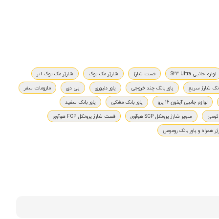
لوازم جانبی S23 Ultra
فست شارژ
شارژر مک بوک
شارژر مک بوک ایر
انک شارژ سریع
پاور بانک چند خروجی
پاور دلیوری
پی دی
ملزومات سفر
لوازم جانبی آیفون 16 پرو
پاور بانک مشکی
پاور بانک سفید
ئومی
سوپر شارژ پروتکل SCP هوآوی
فست شارژ پروتکل FCP هوآوی
ژر همراه و پاور بانک روموس