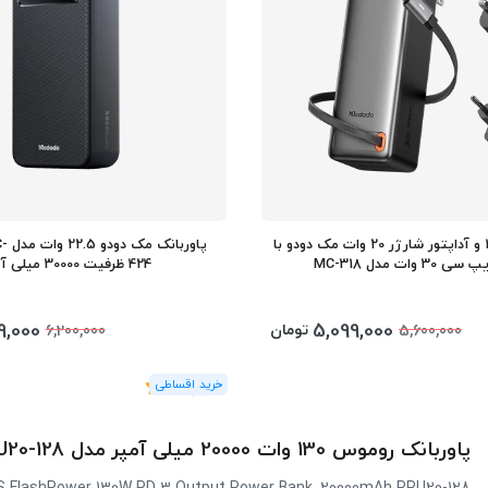
پاوربانک 10000 و آداپتور شارژر 20 وات مک دودو با
پاور
3 وات مدل MC-318
424 ظرفیت 30000 میلی آمپر
9,000
5,099,000
تومان
6,200,000
5,600,000
(1
رای
)
5
پاوربانک روموس 130 وات 20000 میلی آمپر مدل PPU20-128
FlashPower 130W PD 3 Output Power Bank, 20000mAh PPU20-128