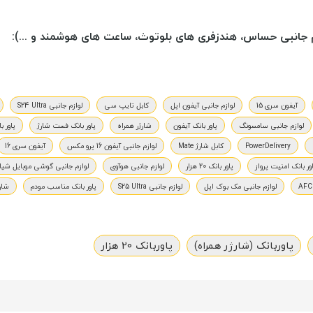
م جانبی حساس، هندزفری های بلوتوث، ساعت های هوشمند و ...):
آیفون سری 15
لوازم جانبی آیفون اپل
کابل تایپ سی
لوازم جانبی S24 Ultra
لوازم جانبی سامسونگ
پاور بانک آیفون
شارژر همراه
پاور بانک فست شارژ
پاور ب
PowerDelivery
کابل شارژ Mate
لوازم جانبی آیفون 16 پرو مکس
آیفون سری 16
ور بانک امنیت پرواز
پاور بانک 20 هزار
لوازم جانبی هوآوی
لوازم جانبی گوشی موبایل شیا
لوازم جانبی مک بوک اپل
لوازم جانبی S25 Ultra
پاور بانک مناسب مودم
شار
پاوربانک (شارژر همراه)
پاوربانک 20 هزار