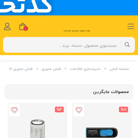
0
صفحه اصلی
ذخیره‌سازی اطلاعات
فلش مموری
فلش مموری 16 گیگابایت توشیبا مدل TransMemory Mini
محصولات جایگزین
%4
%11