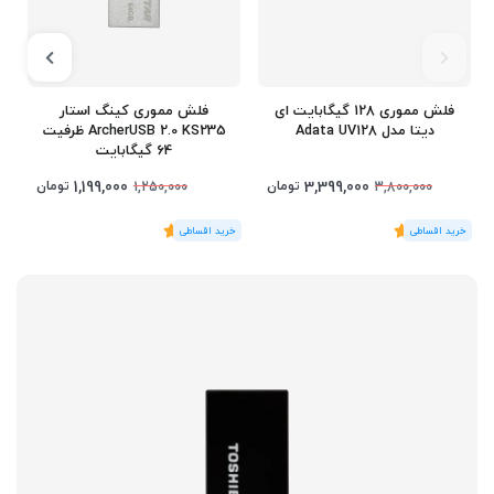
فلش مموری 128 گیگابایت ای
فلش مموری کینگ استار
دیتا مدل Adata UV128
ArcherUSB 2.0 KS235 ظرفیت
64 گیگابایت
1,199,000
3,399,000
تومان
تومان
1,250,000
3,800,000
(1
رای
)
5
(1
رای
)
5
1