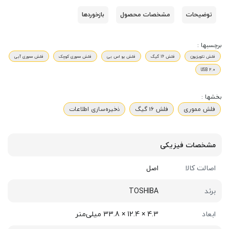
توضیحات
مشخصات محصول
بازخوردها
برچسبها :
فلش تلویزیون
فلش 16 گیگ
فلش یو اس بی
فلش مموری کوچک
فلش مموری آبی
USB 2.0
بخشها :
فلش مموری
فلش 16 گیگ
ذخیره‌سازی اطلاعات
مشخصات فیزیکی
اصالت کالا
اصل
برند
TOSHIBA
ابعاد
4.3 × 12.4 × 33.8 میلی‌متر