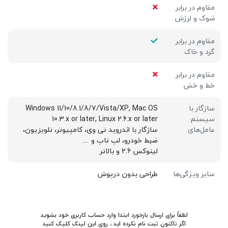
مقاوم در برابر
شوک و لرزش
مقاوم در برابر
گرد و خاک
مقاوم در برابر
خط و خش
سازگار با
Windows 11/10/8.1/8/7/Vista/XP, Mac OS
سیستم
10.3.x or later, Linux 2.6.x or later
عامل‌های
سازگار با اندروید تی وی، کامپیوتر، تلویزیون،
ضبط خودرو، لپ تاپ و …
لینوکس 2.6 و بالاتر
سایر ویژگی‌ها
طراحی بدون درپوش
لطفاً برای ارسال بازخورد ابتدا وارد حساب کاربری خود بشوید
اگر تاکنون ثبت نام نکرده اید ، روی
این لینک
کلیک کنید