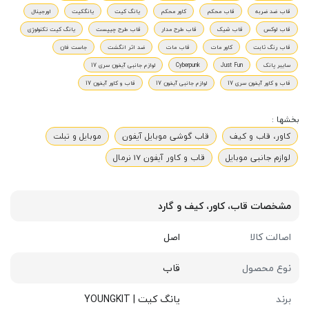
قاب ضد ضربه
قاب محکم
کاور محکم
یانگ کیت
یانگکیت
اورجینال
قاب لوکس
قاب شیک
قاب طرح مدار
قاب طرح چیپست
یانگ کیت تکنولوژی
قاب رنگ ثابت
کاور مات
قاب مات
ضد اثر انگشت
جاست فان
سایبر پانک
Just Fun
Cyberpunk
لوازم جانبی آیفون سری 17
قاب و کاور آیفون سری 17
لوازم جانبی آیفون 17
قاب و کاور آیفون 17
بخشها :
کاور، قاب و کیف
قاب گوشی موبایل آیفون
موبایل و تبلت
لوازم جانبی موبایل
قاب و کاور آیفون 17 نرمال
مشخصات قاب، کاور، کیف و گارد
اصالت کالا
اصل
نوع محصول
قاب
برند
یانگ کیت | YOUNGKIT