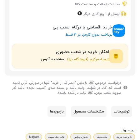
ضمانت اصالت و سلامت کالا
ارسال از 1 روز کاری دیگر
خرید اقساطی با درگاه اسنپ پی
پرداخت بدون کارمزد در ۴ قسط
امکان خرید در شعب حضوری
شعبه مرکزی (فروشگاه یزد)
مشاهده آدرس
درخواست مرجوعی کالا با دلیل "انصراف از خرید" تنها در صورتی قابل تایید
است که کالا در شرایط اولیه باشد و بسته بندی آسیب ندیده باشد (در
صورت پلمپ بودن، کالا نباید باز شده باشد).
توضیحات
مشخصات محصول
بازخوردها
برچسبها :
کاور ضد ضربه
مگ سیف
شارژ وایرلس
قاب مگ سیف
MagSafe