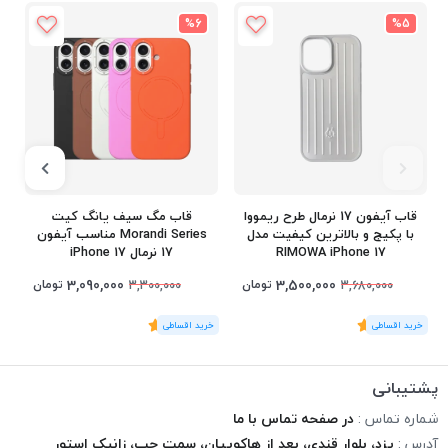
%6
%5
قاب آیفون 17 نرمال طرح ریمووا
قاب مگ سیف یانگ کیت
با پکیج و بالاترین کیفیت مدل
Morandi Series مناسب آیفون
RIMOWA iPhone 17
17 نرمال iPhone 17
3,090,000
3,500,000
تومان
تومان
3,300,000
3,680,000
(1
رای
)
5
(1
رای
)
5
1
پشتیبانی
شماره تماس :
در صفحه تماس با ما
آدرس :
یزد، بلوار قندی، بعد از هاکوپیان، سمت چپ، زانیک استور