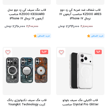
قاب شفاف ضد ضربه کی زد دوو
قاب مگ سیف کی‌ زد دوو مدل
KZDOO ARES مناسب آیفون 17
KZDOO ICEGUARD مناسب
نرمال iPhone 17
آیفون 17 نرمال iPhone 17
2,190,000
2,299,000
تومان
تومان
2,400,000
2,800,000
(2
رای
)
5
(2
رای
)
5
%13
%4
قاب اکلیلی مگ سیف بلوئو
قاب مگ سیف تکنولوژی یانگ
Crystal Pro Glitter مناسب
کیت Youngkit Technology