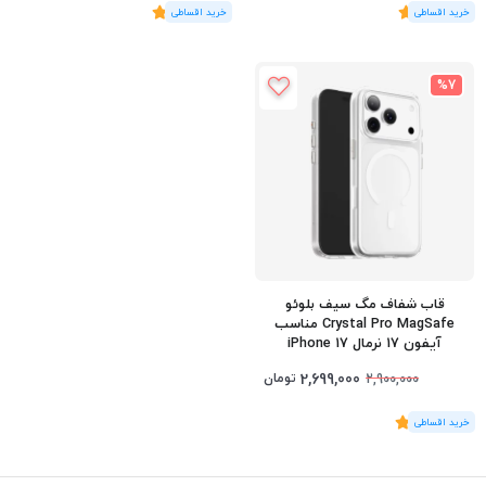
(1
رای
)
5
(2
رای
)
5
%7
قاب شفاف مگ سیف بلوئو
Crystal Pro MagSafe مناسب
آیفون 17 نرمال iPhone 17
2,699,000
تومان
2,900,000
(2
رای
)
5