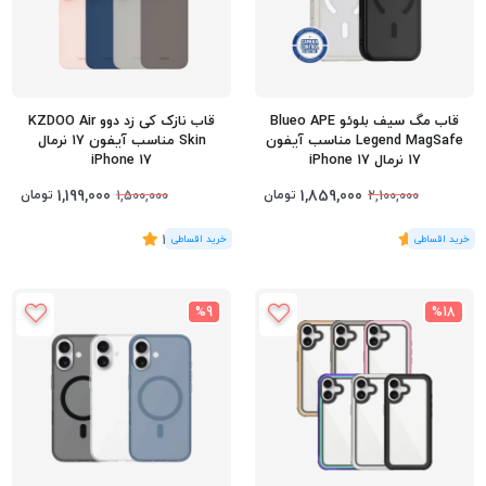
قاب مگ سیف بلوئو Blueo APE
قاب نازک کی زد دوو KZDOO Air
Legend MagSafe مناسب آیفون
Skin مناسب آیفون 17 نرمال
17 نرمال iPhone 17
iPhone 17
1,199,000
1,859,000
تومان
تومان
1,500,000
2,100,000
(1
رای
)
5
(5
رای
)
4.6
%9
%18