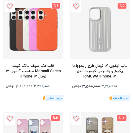
%6
%5
قاب آیفون 17 نرمال طرح ریمووا با
قاب مگ سیف یانگ کیت
پکیج و بالاترین کیفیت مدل
Morandi Series مناسب آیفون 17
RIMOWA iPhone 17
نرمال iPhone 17
3,090,000
3,500,000
تومان
تومان
3,300,000
3,680,000
(1
رای
)
5
(1
رای
)
5
%11
%12