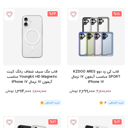
%24
%18
قاب کی زد دوو KZDOO ARES
قاب مگ سیف شفاف یانگ کیت
SPORT مناسب آیفون 17 نرمال
Youngkit HD Magnetic مناسب
iPhone 17
آیفون 17 نرمال iPhone 17
1,364,000
2,299,000
تومان
تومان
1,800,000
2,800,000
(4
رای
)
4.25
(2
رای
)
5
%21
%12