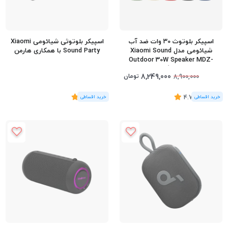
اسپیکر بلوتوث 30 وات ضد آب
اسپیکر بلوتوثی شیائومی Xiaomi
شیائومی مدل Xiaomi Sound
Sound Party با همکاری هارمن
Outdoor 30W Speaker MDZ-
38-DB گلوبال
8,249,000
تومان
8,900,000
(15
رای
)
4.73
(4
رای
)
5