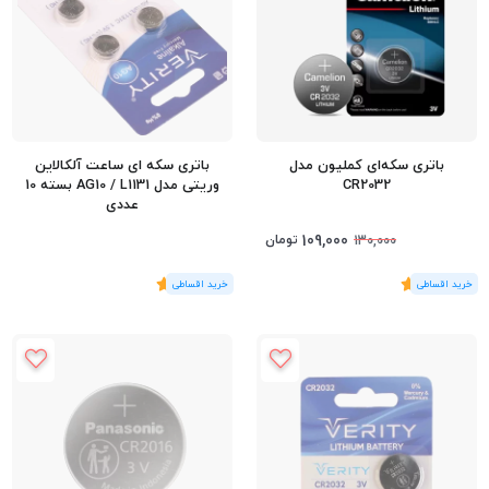
باتری سکه‌ای کملیون مدل
باتری سکه ای ساعت آلکالاین
CR2032
وریتی مدل AG10 / L1131 بسته 10
عددی
109,000
تومان
130,000
(1
رای
)
5
(1
رای
)
5