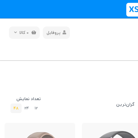
پروفایل
0
کالا
تعداد نمایش
گران‌ترین
48
24
12