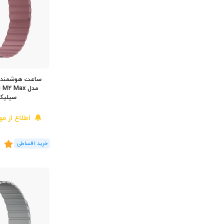
سیلیک
اطلاع از م
(10
رای
)
3.7