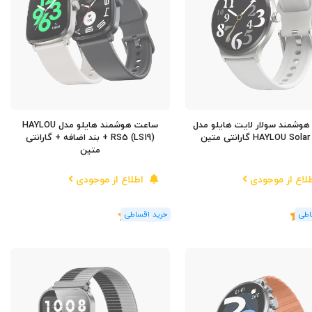
وشمند سولار لایت هایلو مدل
ساعت هوشمند هایلو مدل HAYLOU
HAYLOU Sol گارانتی متین
RS5 (LS19) + بند اضافه + گارانتی
متین
لاع از موجودی
اطلاع از موجودی
5
(1
رای
)
5