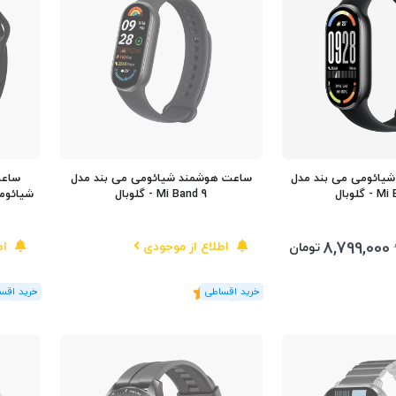
شیائومی می بند مدل
ساعت هوشمند شیائومی می بند مدل
گلوبال
Mi Band 9 - گلوبال
شیائومی مدل tive
8,799,000
اطلاع از موجودی
اط
تومان
(3
رای
)
5
(1
رای
)
5