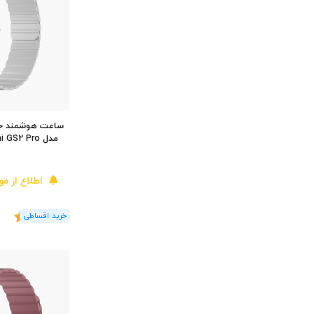
اطلاع از م
(3
رای
)
5