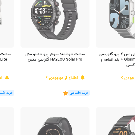
ساعت هوشمند جی اس 2 پرو گلوریمی
ساعت هوشمند سولار پرو هایلو مدل
ساعت ه
مدل Glorimi GS2 Pro + بند اضافه و
HAYLOU Solar Pro گارانتی متین
ar Lite
گلس
وجودی
اطلاع از موجودی
اط
(2
رای
)
4.5
(2
رای
)