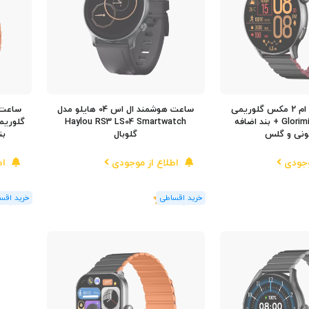
ساعت هوشمند ام 2 مکس گلوریمی
ساعت هوشمند ال اس 04 هایلو مدل
مدل Glorimi M2 Max + بند اضافه
Haylou RS3 LS04 Smartwatch
ونی و گلس
گلوبال
بن
وجودی
اطلاع از موجودی
اط
(1
رای
)
5
(1
رای
)
5