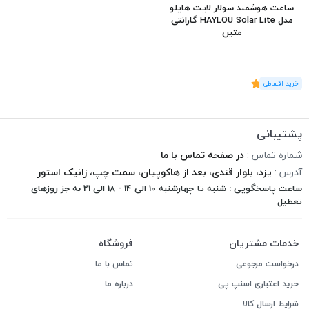
ساعت هوشمند سولار لایت هایلو
مدل HAYLOU Solar Lite گارانتی
متین
(2
رای
)
5
پشتیبانی
شماره تماس :
در صفحه تماس با ما
آدرس :
یزد، بلوار قندی، بعد از هاکوپیان، سمت چپ، زانیک استور
ساعت پاسخگویی : شنبه تا چهارشنبه 10 الی 14 - 18 الی 21 به جز روزهای
تعطیل
خدمات مشتریان
فروشگاه
درخواست مرجوعی
تماس با ما
خرید اعتباری اسنپ پی
درباره ما
شرایط ارسال کالا