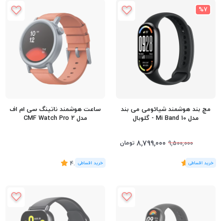
%7
مچ بند هوشمند شیائومی می بند
ساعت هوشمند ناتینگ سی ام اف
مدل Mi Band 10 - گلوبال
مدل CMF Watch Pro 2
8,799,000
تومان
9,500,000
(1
رای
)
5
(7
رای
)
4.43