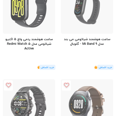
ساعت هوشمند شیائومی می بند
ساعت هوشمند ردمی واچ 5 اکتیو
مدل Mi Band 9 - گلوبال
شیائومی مدل Redmi Watch 5
Active
(3
رای
)
5
(1
رای
)
5