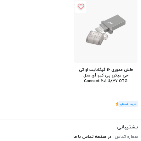
فلش مموری 16 گیگابایت او تی
جی میکرو پی کیو آی مدل
Connect 201 U837 OTG
(1
رای
)
5
پشتیبانی
شماره تماس :
در صفحه تماس با ما