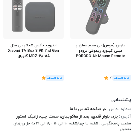
ماوس (موس) بی سیم معلق و
اندروید باکس شیائومی مدل
مینی کیبورد ریموتی پرودو
Xiaomi TV Box S 4K 2nd Gen
PORODO Air Mouse Remote
MDZ-28-AA گلوبال
Mini Keyboard PD-ARMKB
(3
رای
)
4.67
(11
رای
)
5
پشتیبانی
شماره تماس :
در صفحه تماس با ما
آدرس :
یزد، بلوار قندی، بعد از هاکوپیان، سمت چپ، زانیک استور
ساعت پاسخگویی : شنبه تا چهارشنبه 10 الی 14 - 18 الی 21 به جز روزهای
تعطیل