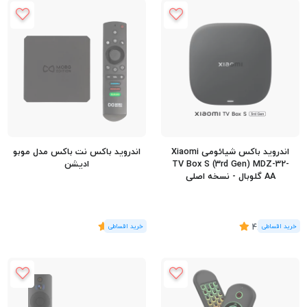
اندروید باکس شیائومی Xiaomi
اندروید باکس نت باکس مدل موبو
TV Box S (3rd Gen) MDZ-32-
ادیشن
AA گلوبال - نسخه اصلی
(7
رای
)
4.29
(1
رای
)
5