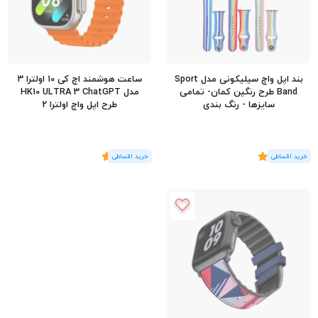
بند اپل واچ سیلیکونی مدل Sport
ساعت هوشمند اچ کی 10 اولترا 3
Band طرح رنگین کمان- تمامی
مدل HK10 ULTRA 3 ChatGPT
سایزها - رنگ بندی
طرح اپل واچ اولترا 2
(3
رای
)
5
(1
رای
)
5