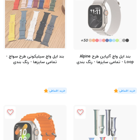
بند اپل واچ آلپاین طرح Alpine
بند اپل واچ سیلیکونی طرح سواچ -
Loop - تمامی سایزها - رنگ بندی
تمامی سایزها - رنگ بندی
(2
رای
)
5
(2
رای
)
5