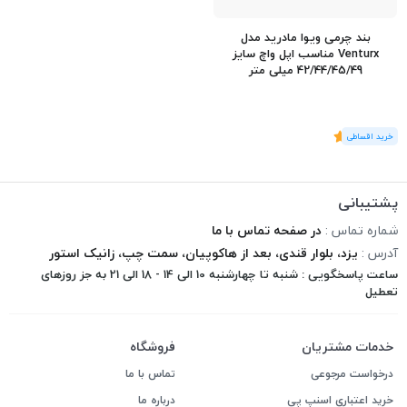
بند چرمی ویوا مادرید مدل
Venturx مناسب اپل واچ سایز
42/44/45/49 میلی متر
(1
رای
)
5
پشتیبانی
شماره تماس :
در صفحه تماس با ما
آدرس :
یزد، بلوار قندی، بعد از هاکوپیان، سمت چپ، زانیک استور
ساعت پاسخگویی : شنبه تا چهارشنبه 10 الی 14 - 18 الی 21 به جز روزهای
تعطیل
خدمات مشتریان
فروشگاه
درخواست مرجوعی
تماس با ما
خرید اعتباری اسنپ پی
درباره ما