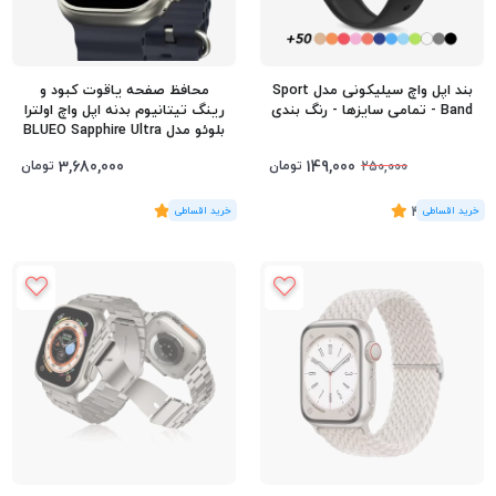
بند اپل واچ سیلیکونی مدل Sport
محافظ صفحه یاقوت کبود و
Band - تمامی سایزها - رنگ بندی
رینگ تیتانیوم بدنه اپل واچ اولترا
بلوئو مدل BLUEO Sapphire Ultra
سایز 49 میلی متر
3,680,000
149,000
تومان
تومان
250,000
(10
رای
)
4.6
(3
رای
)
5