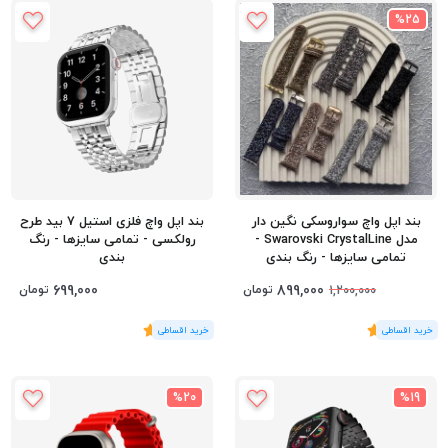
%25
بند اپل واچ سواروسکی نگین دار
بند اپل واچ فلزی استیل 7 بید طرح
مدل Swarovski CrystalLine -
رولکسی - تمامی سایزها - رنگ
تمامی سایزها - رنگ بندی
بندی
699,000
899,000
تومان
تومان
1,200,000
(1
رای
)
5
(1
رای
)
5
%20
%19