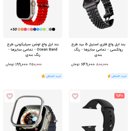
بند اپل واچ فلزی استیل 5 بید طرح
بند اپل واچ اوشن سیلیکونی طرح
رولکسی - تمامی سایزها - رنگ
Ocean Band - تمامی سایزها -
بندی
رنگ بندی
199,000
649,000
تومان
تومان
250,000
800,000
(1
رای
)
5
(2
رای
)
4
%40