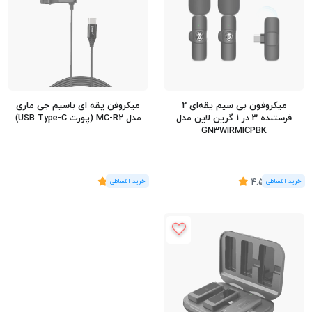
میکروفون بی سیم یقه‌ای 2
میکروفن یقه ای باسیم جی ماری
فرستنده 3 در 1 گرین لاین مدل
مدل MC-R2 (پورت USB Type-C)
GN3WIRMICPBK
(13
رای
)
4.54
(2
رای
)
5