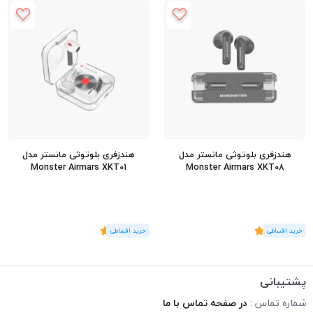
هندزفری بلوتوثی مانستر مدل
هندزفری بلوتوثی مانستر مدل
Monster Airmars XKT01
Monster Airmars XKT08
(2
رای
)
3
(1
رای
)
5
پشتیبانی
شماره تماس :
در صفحه تماس با ما