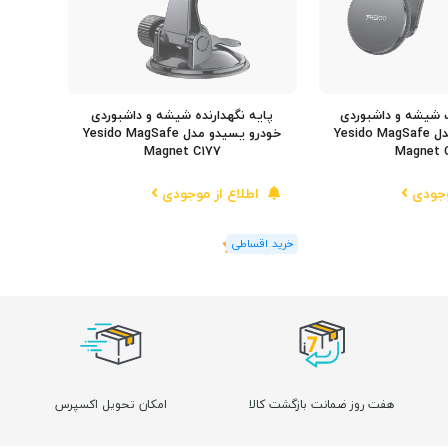
شیشه و داشبوردی
پایه نگهدارنده شیشه و داشبوردی
خودرو یسیدو مدل Yesido MagSafe
خودرو یسیدو مدل Yesido MagSafe
Magnet C177
Magnet 
وجودی
اطلاع از موجودی
(1
رای
)
5
هفت روز ضمانت بازگشت کالا
امکان تحویل اکسپرس