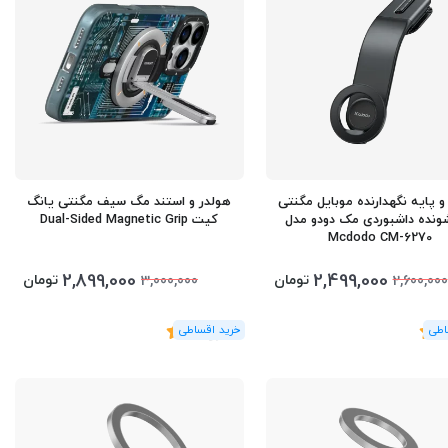
و پایه نگهدارنده موبایل مگنتی
هولدر و استند مگ سیف مگنتی یانگ
نده داشبوردی مک دودو مدل
کیت Dual-Sided Magnetic Grip
Mcdodo CM-6270
2,899,000
2,499,000
تومان
تومان
3,000,000
2,600,000
(2
رای
)
5