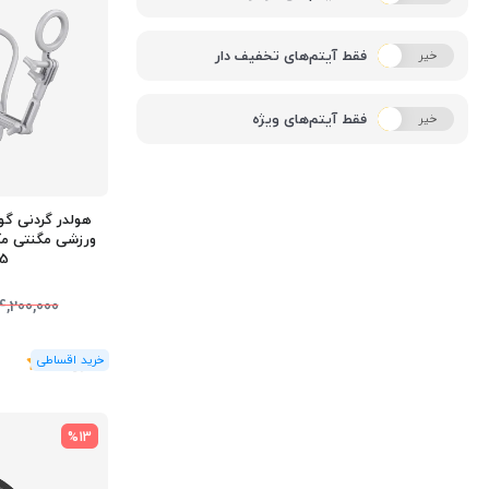
فقط آیتم‌های تخفیف دار
خیر
بله
فقط آیتم‌های ویژه
خیر
بله
هولدر گردنی گو
55
4,200,000
(1
رای
)
5
%13