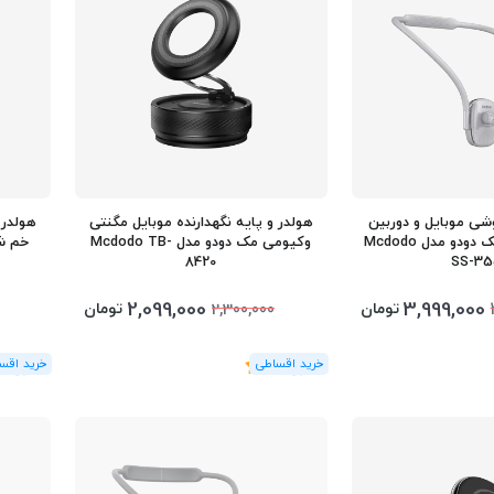
شی موبایل و دوربین
هولدر و پایه نگهدارنده موبایل مگنتی
هولدر 
ورزشی مگنتی مک دودو مدل Mcdodo
وکیومی مک دودو مدل Mcdodo TB-
خم شو
8420
SS-3
2,099,000
3,999,000
تومان
تومان
2,300,000
(1
رای
)
5
(1
رای
)
5