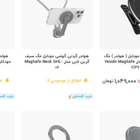
 موبایل ( هولدر ) مگ
هولدر گردنی گوشی موبایل مگ سیف
هولد
سیف یسیدو مدل Yesido MagSafe
گرین لاین مدل MagSafe Neck GHL-
06
C126
1,049,000
اطلاع از موجودی
اط
تومان
1
(3
رای
)
5
(5
رای
)