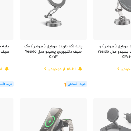
 موبایل ( هولدر ) و
پایه نگه دارنده موبایل ( هولدر ) مگ
پایه ن
شارژر مگ سیف یسیدو مدل Yesido
سیف داشبوردی یسیدو مدل Yesido
سیف ش
C203
C306
وجودی
اطلاع از موجودی
اط
(2
رای
)
5
(1
رای
)
5