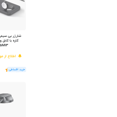
25M13
اطلاع از م
(5
رای
)
5