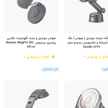
گه دارنده موبایل ( هولدر ) مگ
هولدر موبایل و پایه نگهدارنده مگنتی
یشه و داشبوردی یسیدو مدل
رومیزی بیسوس Baseus MagPro BS-
HP016
Yesido C266
لاع از موجودی
اطلاع از موجودی
(1
رای
)
5