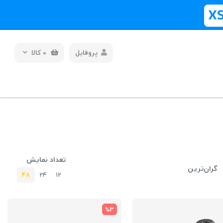
پروفایل
0
کالا
تعداد نمایش
گران‌ترین
48
24
12
%3