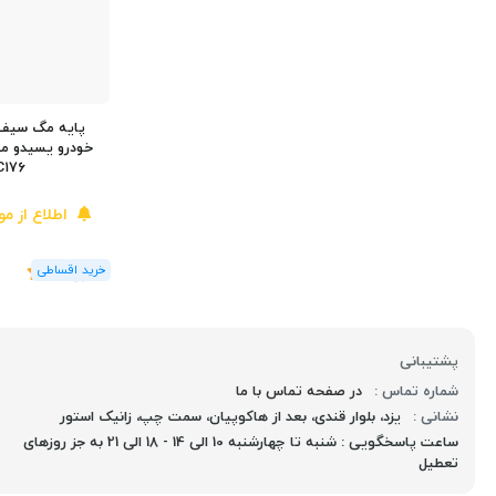
پایه مگ سیف 
C176
اطلاع از م
(1
رای
)
5
پشتیبانی
شماره تماس :
در صفحه تماس با ما
نشانی :
یزد، بلوار قندی، بعد از هاکوپیان، سمت چپ، زانیک استور
ساعت پاسخگویی : شنبه تا چهارشنبه 10 الی 14 - 18 الی 21 به جز روزهای
تعطیل