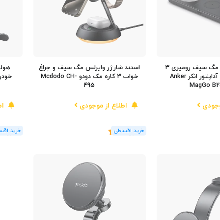
شارژر بی سیم مگ سیف رومیزی 3
استند شارژر وایرلس مگ سیف و چراغ
هولد
کاره با کابل و آداپتور انکر Anker
خواب 3 کاره مک دودو Mcdodo CH-
خودر
495
MagGo B
وجودی
اطلاع از موجودی
اط
(6
رای
)
5
(1
رای
)
5