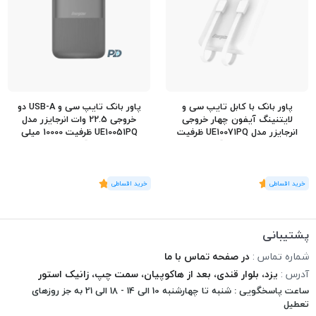
پاور بانک با کابل تایپ سی و
پاور بانک تایپ سی و USB-A دو
لایتنینگ آیفون چهار خروجی
خروجی 22.5 وات انرجایزر مدل
انرجایزر مدل UE10071PQ ظرفیت
UE10051PQ ظرفیت 10000 میلی
10000 میلی آمپر
آمپر
(1
رای
)
5
(2
رای
)
5
پشتیبانی
شماره تماس :
در صفحه تماس با ما
آدرس :
یزد، بلوار قندی، بعد از هاکوپیان، سمت چپ، زانیک استور
ساعت پاسخگویی : شنبه تا چهارشنبه 10 الی 14 - 18 الی 21 به جز روزهای
تعطیل