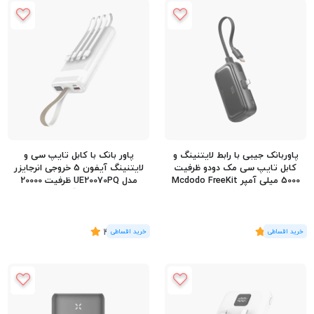
پاوربانک جیبی با رابط لایتنینگ و
پاور بانک با کابل تایپ سی و
کابل تایپ سی مک دودو ظرفیت
لایتنینگ آیفون 5 خروجی انرجایزر
5000 میلی آمپر Mcdodo FreeKit
مدل UE20070PQ ظرفیت 20000
MC-780
میلی آمپر
(2
رای
)
5
(5
رای
)
4.8