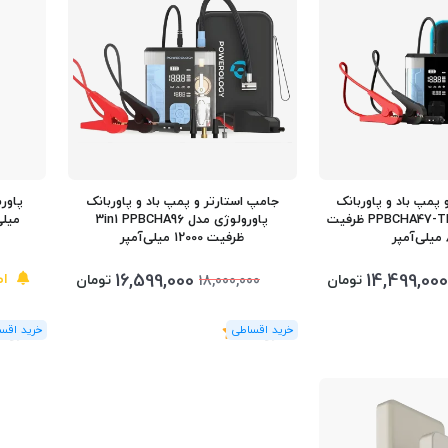
 پمپ باد و پاوربانک
جامپ استارتر و پمپ باد و پاوربانک
پاورولوژی مدل PPBCHA47-TP ظرفیت
پاورولوژی مدل 3in1 PPBCHA96
میلی
ر
ظرفیت 12000 میلی‌آمپر
16,599,000
14,499,000
اط
تومان
تومان
18,000,000
(1
رای
)
5
(3
رای
)