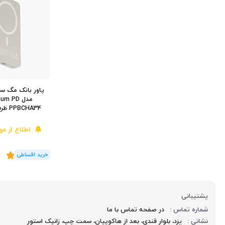
مدل  PD
PPBCHA34 ظرفیت 10000 میلی آمپر
اطلاع از م
(6
رای
)
4.5
پشتیبانی
شماره تماس :
در صفحه تماس با ما
نشانی :
یزد، بلوار قندی، بعد از هاکوپیان، سمت چپ، زانیک استور