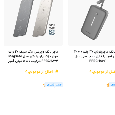
پاوربانک پاورولوژی 30 وات 20000
پاور بانک وایرلس مگ سیف 20 وات
 آمپر با کابل تایپ سی مدل
فوق نازک پاورولوژی مدل MagSafe
PPBCHA67
PPBCHA63 ظرفیت 5000 میلی آمپر
لاع از موجودی
اطلاع از موجودی
5
(6
رای
)
5