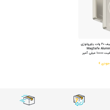
پاور بانک مگ سیف 20 وات پاورولوژی
MagSafe Aluminum
وجودی