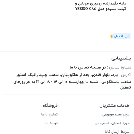
پایه نگهدارنده رومیزی موبایل و
تبلت یسیدو مدل YESIDO C85
(1
رای
)
5
پشتیبانی
شماره تماس :
در صفحه تماس با ما
آدرس :
یزد، بلوار قندی، بعد از هاکوپیان، سمت چپ، زانیک استور
ساعت پاسخگویی : شنبه تا چهارشنبه 10 الی 14 - 18 الی 21 به جز روزهای
تعطیل
خدمات مشتریان
فروشگاه
درخواست مرجوعی
تماس با ما
خرید اعتباری اسنپ پی
درباره ما
شرایط ارسال کالا