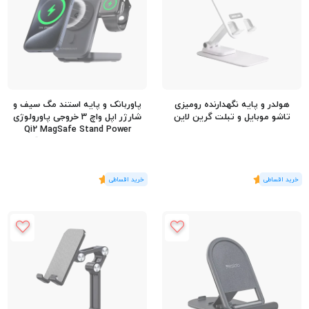
هولدر و پایه نگهدارنده رومیزی
پاوربانک و پایه استند مگ سیف و
تاشو موبایل و تبلت گرین لاین
شارژر اپل واچ 3 خروجی پاورولوژی
Qi2 MagSafe Stand Power
Bank ظرفیت 10000 میلی آمپر
(1
رای
)
5
(1
رای
)
5