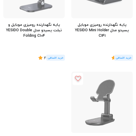
پایه نگهدارنده رومیزی موبایل
پایه نگهدارنده رومیزی موبایل و
یسیدو مدل YESIDO Mini Holder
تبلت یسیدو مدل YESIDO Double
Folding C104
C141
(1
رای
)
5
(6
رای
)
4.67