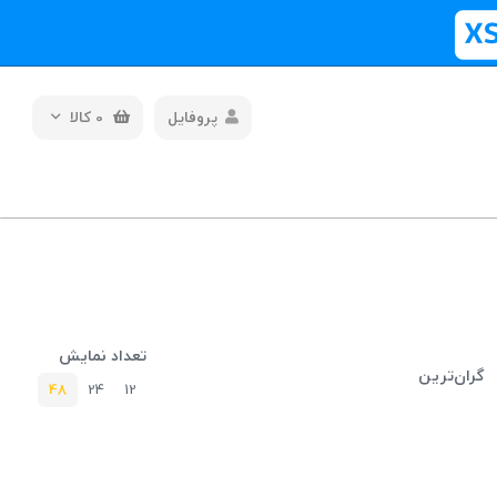
پروفایل
0
کالا
تعداد نمایش
گران‌ترین
48
24
12