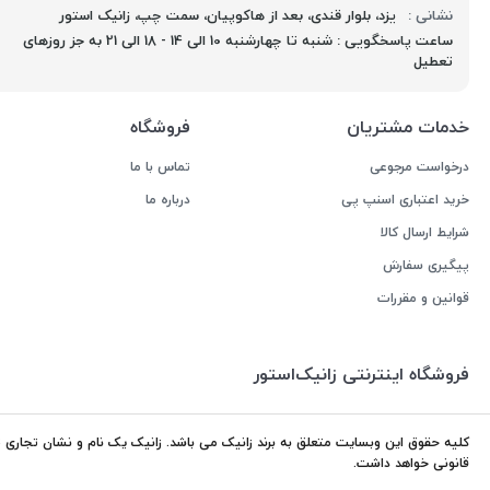
نشانی :
یزد، بلوار قندی، بعد از هاکوپیان، سمت چپ، زانیک استور
ساعت پاسخگویی : شنبه تا چهارشنبه 10 الی 14 - 18 الی 21 به جز روزهای
تعطیل
خدمات مشتریان
فروشگاه
درخواست مرجوعی
تماس با ما
خرید اعتباری اسنپ پی
درباره ما
شرایط ارسال کالا
پیگیری سفارش
قوانین و مقررات
فروشگاه اینترنتی زانیک‌استور
کلیه حقوق این وبسایت متعلق به برند زانیک می باشد. زانیک یک نام و نشان تجاری ثب
قانونی خواهد داشت.