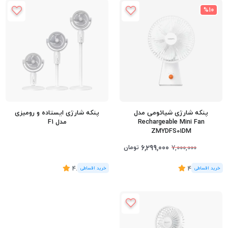
%10
پنکه شارژی شیائومی مدل
پنکه شارژی ایستاده و رومیزی
Rechargeable Mini Fan
مدل F1
ZMYDFS01DM
6,299,000
تومان
7,000,000
(12
رای
)
4.5
(4
رای
)
4.75