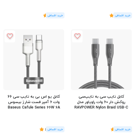
(5
رای
)
5
(1
رای
)
5
کابل تایپ سی به تایپ‌سی
کابل یو اس بی به تایپ سی 66
روکش دار 60 وات راوپاور مدل
وات 6 آمپر فست شارژ بیسوس
Baseus Cafule Series 66W 6A
RAVPOWER Nylon Braid USB-C
60W RP-CB1031 طول 2 متر
USB-A To USB-C طول 1 متر
(1
رای
)
5
(6
رای
)
4.5