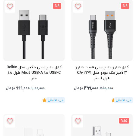
%9
%9
کابل شارژ تایپ سی فست شارژ
کابل تایپ سی بلکین مدل Belkin
3 آمپر مک دودو مدل CA-2271
Mixit USB-A to USB-C طول 1.8
طول 1 متر
متر
999,000
499,000
تومان
تومان
1,100,000
550,000
(1
رای
)
5
(3
رای
)
5
%15