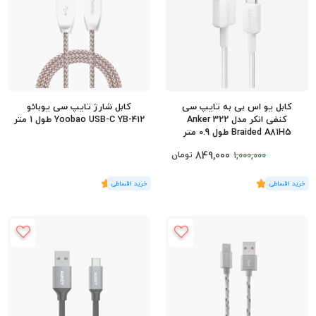
کابل یو‌ اس‌ بی به تایپ سی
کابل شارژ تایپ سی یوبائو
کنفی انکر مدل Anker 322
Yoobao USB-C YB-412 طول 1 متر
Braided A81H5 طول 0.9 متر
849,000
تومان
1,000,000
(3
رای
)
5
(1
رای
)
5