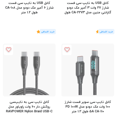
کابل USB به تایپ سی فست
کابل USB به تایپ سی فست
شارژ 27 وات 3 آمپر مک دودو
شارژ 6 آمپر مک دودو مدل CA-108
گارانتی متین مدل CA-2273 طول
طول 1.2 متر
3 متر
(1
رای
)
5
(2
رای
)
5
کابل تایپ سی سوپر فست شارژ
کابل تایپ سی به تایپ‌سی
100 وات مک دودو مدل PD 100W
روکش دار 60 وات راوپاور مدل
5A CA-110 طول 1.2 متر
RAVPOWER Nylon Braid USB-C
60W RP-CB1029 طول 1.2 متر