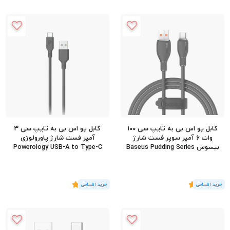
کابل یو اس بی به تایپ سی 100
کابل یو اس بی به تایپ سی 3
وات 6 آمپر سوپر فست شارژ
آمپر فست شارژ پاورولوژی
بیسوس Baseus Pudding Series
Powerology USB-A to Type-C
100W 6A USB-A To USB-C طول
Data Fast Charge Cable طول 1.2
1.2 متر
متر
(1
رای
)
5
(2
رای
)
5