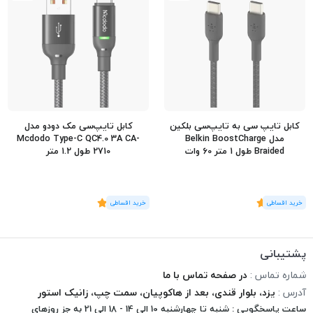
کابل تایپ سی به تایپ‌سی بلکین
کابل تایپ‌سی مک دودو مدل
مدل Belkin BoostCharge
Mcdodo Type-C QC4.0 3A CA-
Braided طول 1 متر 60 وات
2710 طول 1.2 متر
(1
رای
)
5
(3
رای
)
5
پشتیبانی
شماره تماس :
در صفحه تماس با ما
آدرس :
یزد، بلوار قندی، بعد از هاکوپیان، سمت چپ، زانیک استور
ساعت پاسخگویی : شنبه تا چهارشنبه 10 الی 14 - 18 الی 21 به جز روزهای