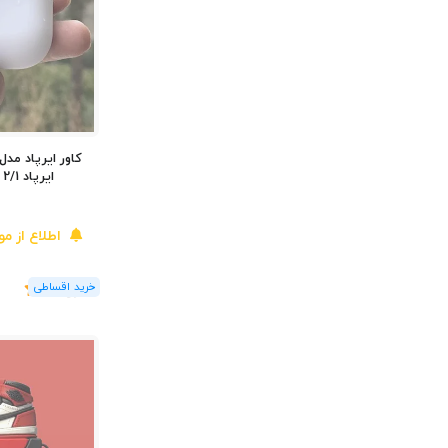
کاور ایرپاد مد
ایرپاد 2/1 و ایرپاد پرو اپل
اطلاع از م
(1
رای
)
5