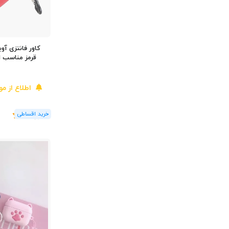
کاور فانتزی آوی
قرمز مناسب ایرپاد 2/1 
اطلاع از م
(1
رای
)
5