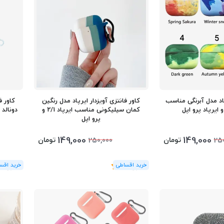
پاد مدل آبرنگی مناسب
کاور فانتزی آویزدار ایرپاد مدل رنگین
کاور ف
کمان سیلیکونی مناسب ایرپاد 2/1 و
دونالد داک
پرو اپل
149,000
149,000
تومان
تومان
250,000
25
(1
رای
)
5
(1
رای
)
5