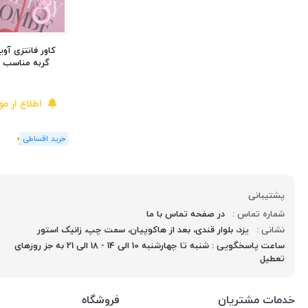
کاور فانتزی آوی
گربه مناسب ایرپاد 2/1
اطلاع از م
(1
رای
)
5
پشتیبانی
شماره تماس :
در صفحه تماس با ما
نشانی :
یزد، بلوار قندی، بعد از هاکوپیان، سمت چپ، زانیک استور
ساعت پاسخگویی : شنبه تا چهارشنبه 10 الی 14 - 18 الی 21 به جز روزهای
تعطیل
خدمات مشتریان
فروشگاه