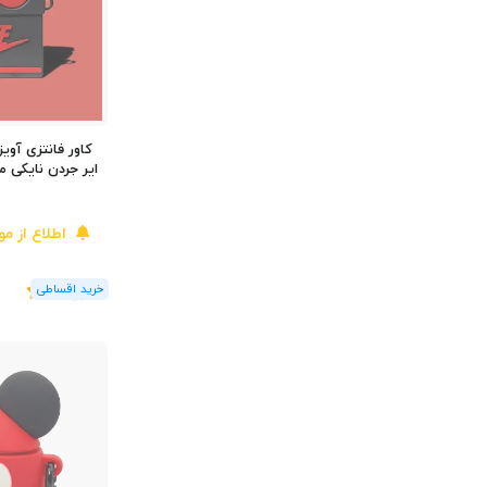
کاور فانتزی آویز
اطلاع از م
(1
رای
)
5