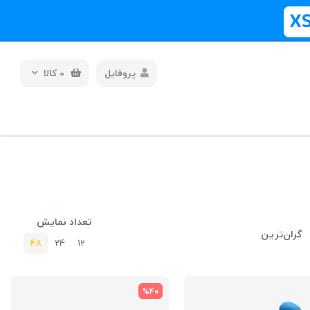
پروفایل
0
کالا
تعداد نمایش
گران‌ترین
48
24
12
%40