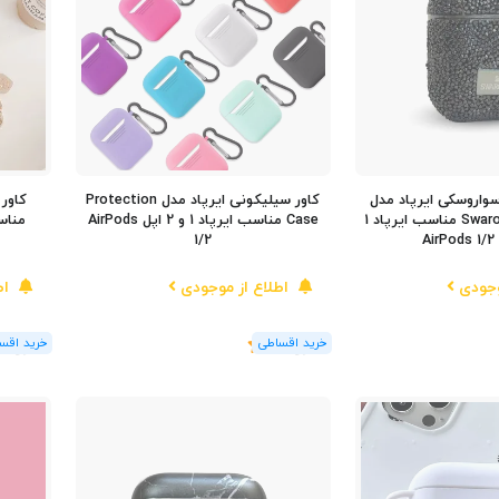
واروسکی ایرپاد مدل
کاور سیلیکونی ایرپاد مدل Protection
کاور 
Swarovski Crystalline مناسب ایرپاد 1
Case مناسب ایرپاد 1 و 2 اپل AirPods
مناسب ایرپ
1/2
وجودی
اطلاع از موجودی
اط
(1
رای
)
5
(1
رای
)
5