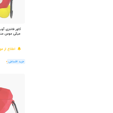
کاور فانتزی آویز
اطلاع از م
(1
رای
)
5