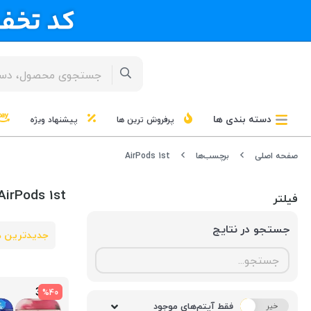
دسته بندی ها
پرفروش ترین ها
پیشنهاد ویژه
صفحه اصلی
برچسب‌ها
AirPods 1st
AirPods 1st
فیلتر
جستجو در نتایج
جدیدترین ه
%40
فقط آیتم‌های موجود
خیر
بله