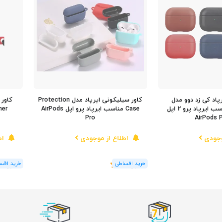
پاد کی زد دوو مدل
کاور سیلیکونی ایرپاد مدل Protection
LuxCraft+ مناسب ایرپاد پرو 2 اپل
Case مناسب ایرپاد پرو اپل AirPods
Pro
AirPods 
وجودی
اطلاع از موجودی
اط
(1
رای
)
5
(1
رای
)
5