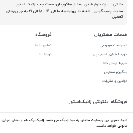
نشانی :
یزد، بلوار قندی، بعد از هاکوپیان، سمت چپ، زانیک استور
ساعت پاسخگویی : شنبه تا چهارشنبه 10 الی 14 - 18 الی 21 به جز روزهای
تعطیل
خدمات مشتریان
فروشگاه
درخواست مرجوعی
تماس با ما
خرید اعتباری اسنپ پی
درباره ما
شرایط ارسال کالا
پیگیری سفارش
قوانین و مقررات
فروشگاه اینترنتی زانیک‌استور
کلیه حقوق این وبسایت متعلق به برند زانیک می باشد. زانیک یک نام و نشان تجاری ثب
قانونی خواهد داشت.