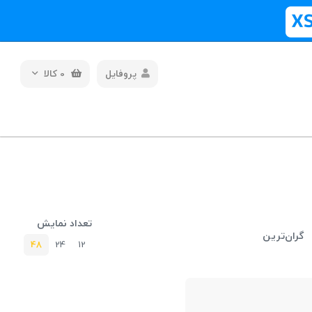
پروفایل
0
کالا
تعداد نمایش
گران‌ترین
48
24
12