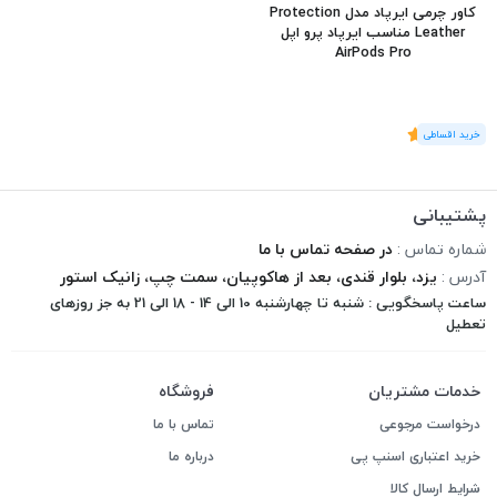
کاور چرمی ایرپاد مدل Protection
Leather مناسب ایرپاد پرو اپل
AirPods Pro
(1
رای
)
5
پشتیبانی
شماره تماس :
در صفحه تماس با ما
آدرس :
یزد، بلوار قندی، بعد از هاکوپیان، سمت چپ، زانیک استور
ساعت پاسخگویی : شنبه تا چهارشنبه 10 الی 14 - 18 الی 21 به جز روزهای
تعطیل
خدمات مشتریان
فروشگاه
درخواست مرجوعی
تماس با ما
خرید اعتباری اسنپ پی
درباره ما
شرایط ارسال کالا