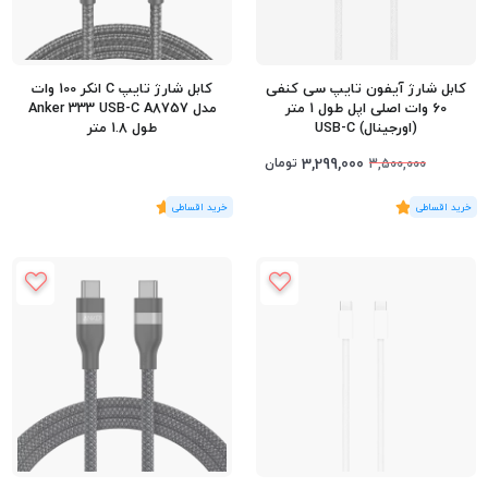
کابل شارژ آیفون تایپ سی کنفی
کابل شارژ تایپ C انکر 100 وات
60 وات اصلی اپل طول 1 متر
مدل Anker 333 USB-C A8757
(اورجینال) USB-C
طول 1.8 متر
3,299,000
تومان
3,500,000
(3
رای
)
5
(1
رای
)
5