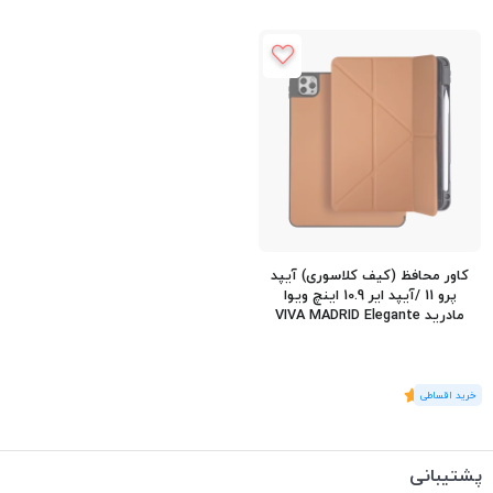
کاور محافظ (کیف کلاسوری) آیپد
پرو 11 /آیپد ایر 10.9 اینچ ویوا
مادرید VIVA MADRID Elegante
iPad Pro 11/iPad Air 10.9
(1
رای
)
5
پشتیبانی