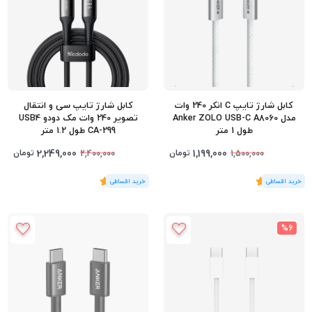
کابل شارژ تایپ C انکر 240 وات
کابل شارژ تایپ سی و انتقال
مدل Anker ZOLO USB-C A8060
تصویر 240 وات مک دودو USB4
طول 1 متر
CA-299 طول 1.2 متر
2,249,000
1,199,000
تومان
تومان
2,400,000
1,500,000
(1
رای
)
5
(1
رای
)
5
%6