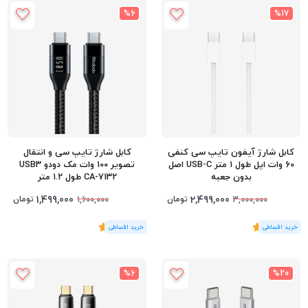
%6
%17
کابل شارژ آیفون تایپ سی کنفی
کابل شارژ تایپ سی و انتقال
60 وات اپل طول 1 متر USB-C اصل
تصویر 100 وات مک دودو USB3
بدون جعبه
CA-7132 طول 1.2 متر
1,499,000
2,499,000
تومان
تومان
1,600,000
3,000,000
(1
رای
)
5
(1
رای
)
5
%6
%20