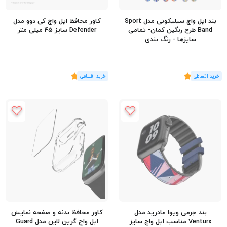
بند اپل واچ سیلیکونی مدل Sport
کاور محافظ اپل واچ کی دوو مدل
Band طرح رنگین کمان- تمامی
Defender سایز 45 میلی متر
سایزها - رنگ بندی
(3
رای
)
5
(2
رای
)
5
بند چرمی ویوا مادرید مدل
کاور محافظ بدنه و صفحه نمایش
Venturx مناسب اپل واچ سایز
اپل واچ گرین لاین مدل Guard