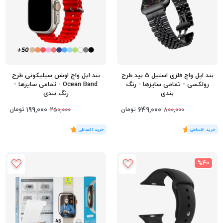
بند اپل واچ فلزی استیل 5 بید طرح
بند اپل واچ اوشن سیلیکونی طرح
رولکسی - تمامی سایزها - رنگ
Ocean Band - تمامی سایزها -
بندی
رنگ بندی
199,000
649,000
تومان
تومان
250,000
800,000
(1
رای
)
5
(2
رای
)
4
%40