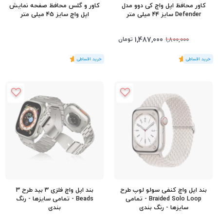
کاور محافظ اپل واچ کی دوو مدل
کاور و گلس محافظ صفحه نمایش
Defender سایز 44 میلی متر
اپل واچ سایز 45 میلی متر
1,487,000
تومان
1,800,000
(1
رای
)
5
(1
رای
)
5
بند اپل واچ کنفی سولو لوپ طرح
بند اپل واچ فلزی 3 بید طرح 3
Braided Solo Loop - تمامی
Beads - تمامی سایزها - رنگ
سایزها - رنگ بندی
بندی