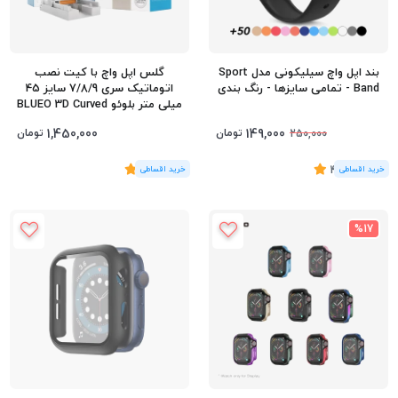
بند اپل واچ سیلیکونی مدل Sport
گلس اپل واچ با کیت نصب
Band - تمامی سایزها - رنگ بندی
اتوماتیک سری 7/8/9 سایز 45
میلی متر بلوئو BLUEO 3D Curved
1,450,000
149,000
تومان
تومان
250,000
(10
رای
)
4.6
(2
رای
)
5
%17