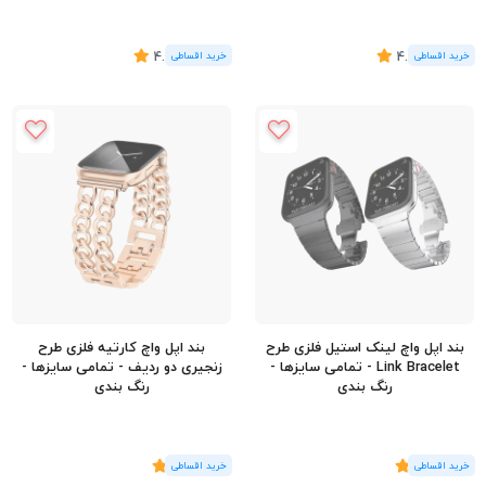
(4
رای
)
4.25
(4
رای
)
4.75
بند اپل واچ لینک استیل فلزی طرح
بند اپل واچ کارتیه فلزی طرح
Link Bracelet - تمامی سایزها -
زنجیری دو ردیف - تمامی سایزها -
رنگ بندی
رنگ بندی
(2
رای
)
5
(4
رای
)
5