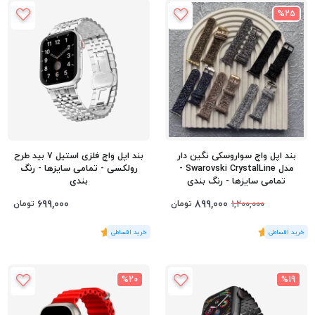
%25
بند اپل واچ سواروسکی نگین دار
بند اپل واچ فلزی استیل 7 بید طرح
مدل Swarovski CrystalLine -
رولکسی - تمامی سایزها - رنگ
تمامی سایزها - رنگ بندی
بندی
699,000
899,000
تومان
تومان
1,200,000
(1
رای
)
5
(1
رای
)
5
%20
%19