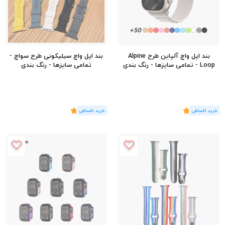
بند اپل واچ آلپاین طرح Alpine
بند اپل واچ سیلیکونی طرح سواچ -
Loop - تمامی سایزها - رنگ بندی
تمامی سایزها - رنگ بندی
(2
رای
)
5
(2
رای
)
5